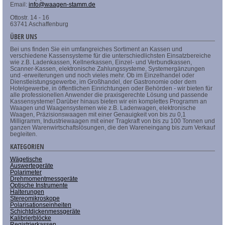
Email:
info@waagen-stamm.de
Ottostr. 14 - 16
63741 Aschaffenburg
ÜBER UNS
Bei uns finden Sie ein umfangreiches Sortiment an Kassen und
verschiedene Kassensysteme für die unterschiedlichsten Einsatzbereiche
wie z.B. Ladenkassen, Kellnerkassen, Einzel- und Verbundkassen,
Scanner-Kassen, elektronische Zahlungssysteme, Systemergänzungen
und -erweiterungen und noch vieles mehr. Ob im Einzelhandel oder
Dienstleistungsgewerbe, im Großhandel, der Gastronomie oder dem
Hotelgewerbe, in öffentlichen Einrichtungen oder Behörden - wir bieten für
alle professionellen Anwender die praxisgerechte Lösung und passende
Kassensysteme! Darüber hinaus bieten wir ein komplettes Programm an
Waagen und Waagensystemen wie z.B. Ladenwagen, elektronische
Waagen, Präzisionswaagen mit einer Genauigkeit von bis zu 0,1
Milligramm, Industriewaagen mit einer Tragkraft von bis zu 100 Tonnen und
ganzen Warenwirtschaftslösungen, die den Wareneingang bis zum Verkauf
begleiten.
KATEGORIEN
Wägetische
Auswertegeräte
Polarimeter
Drehmomentmessgeräte
Optische Instrumente
Halterungen
Stereomikroskope
Polarisationseinheiten
Schichtdickenmessgeräte
Kalibrierblöcke
Registrierkassen