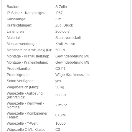
Bauform:
S-Zelle
IP-Schutz - Komplettgerät:
IP67
Kabellänge:
3 m
Kraftrichtungen:
Zug, Druck
Listenpreis:
200,00 €
Material:
Stahl, vernickelt
Messanwendungen:
Kraft, Masse
Messbereich Kraft [Max] (N):
500 N
Montage - Kraftausleitung:
Gewindebohrung M8
Montage - Krafteinleitung:
Gewindebohrung M8
Produktfamilie:
CS P1
Produktgruppe:
Wäge-/Kraftmesszelle
Sofort Verfügbar:
yes
Wägebereich [Max]:
50 kg
Wägezelle - Auflösung
3000 e
(eichfähig):
Wägezelle - Kennwert -
2 mV/V
Nominal:
Wägezelle - Kombinierter
0,02%
Fehler:
Wägezelle - Y-Wert:
10000
Wägezelle OIML-Klasse:
C3