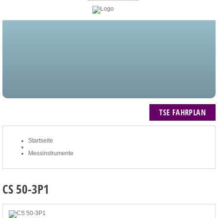
STARTSEITE
BLOG
MEIN KONTO
NEWSLETTER
TSE FAHRPLAN
ZUM WARENKORB: 0 ARTIKEL / € 0,00
TSE FAHRPLAN
Startseite
Messinstrumente
CS 50-3P1