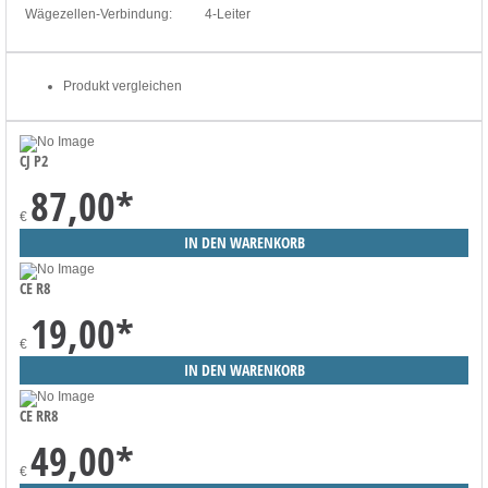
Wägezellen-Verbindung:
4-Leiter
Produkt vergleichen
CJ P2
87,00
*
€
CE R8
19,00
*
€
CE RR8
49,00
*
€