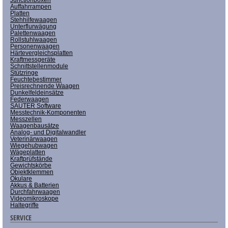
Auffahrrampen
Platten
Stehhilfewaagen
Unterflurwägung
Palettenwaagen
Rollstuhlwaagen
Personenwaagen
Härtevergleichsplatten
Kraftmessgeräte
Schnittstellenmodule
Stützringe
Feuchtebestimmer
Preisrechnende Waagen
Dunkelfeldeinsätze
Federwaagen
SAUTER Software
Messtechnik-Komponenten
Messzellen
Waagenbausätze
Analog- und Digitalwandler
Veterinärwaagen
Wiegehubwagen
Wägeplatten
Kraftprüfstände
Gewichtskörbe
Objektklemmen
Okulare
Akkus & Batterien
Durchfahrwaagen
Videomikroskope
Haltegriffe
SERVICE