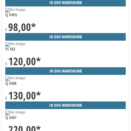
CJ P4PG
98,00
*
€
FS TKZ
120,00
*
€
CJ X468
130,00
*
€
CJ X467
220,00
*