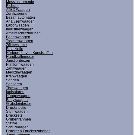
Messinstrumente
Eichung
ATEX Waagen
Zertifizierung
Bezahlautomaten
Analysenwaagen
Laborwaagen
Industriewaagen
Arbeitsschutzhauben
Bodenwaagen
Taschenwaagen
Zählsysteme
Ersatzteile
Härteprüfer von Kunststoffen
Handkraftmesser
Junctionboxen
Plattformwaagen
Zählwaagen
Medizinwaagen
Kranwaagen
Sonden
Sensoren
Tischwaagen
Ionisatoren
Hängewaagen
Babywaagen
Grabsteintester
Druckstücke
Stuhlwaagen
Drucksets
Grubenrahmen
Stative
Schulwaagen
Drucker & Druckerzubehör
Junctionboxen