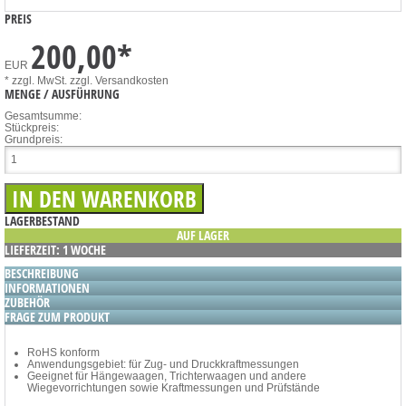
PREIS
200,00
*
EUR
* zzgl. MwSt.
zzgl. Versandkosten
MENGE / AUSFÜHRUNG
Gesamtsumme:
Stückpreis:
Grundpreis:
LAGERBESTAND
AUF LAGER
LIEFERZEIT: 1 WOCHE
BESCHREIBUNG
INFORMATIONEN
ZUBEHÖR
FRAGE ZUM PRODUKT
RoHS konform
Anwendungsgebiet: für Zug- und Druckkraftmessungen
Geeignet für Hängewaagen, Trichterwaagen und andere
Wiegevorrichtungen sowie Kraftmessungen und Prüfstände