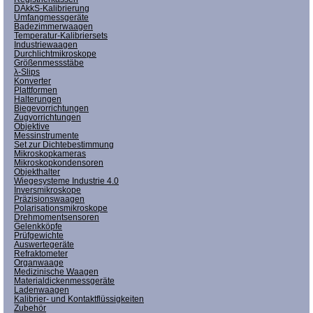
DAkkS-Kalibrierung
Umfangmessgeräte
Badezimmerwaagen
Temperatur-Kalibriersets
Industriewaagen
Durchlichtmikroskope
Größenmessstäbe
λ-Slips
Konverter
Plattformen
Halterungen
Biegevorrichtungen
Zugvorrichtungen
Objektive
Messinstrumente
Set zur Dichtebestimmung
Mikroskopkameras
Mikroskopkondensoren
Objekthalter
Wiegesysteme Industrie 4.0
Inversmikroskope
Präzisionswaagen
Polarisationsmikroskope
Drehmomentsensoren
Gelenkköpfe
Prüfgewichte
Auswertegeräte
Refraktometer
Organwaage
Medizinische Waagen
Materialdickenmessgeräte
Ladenwaagen
Kalibrier- und Kontaktflüssigkeiten
Zubehör