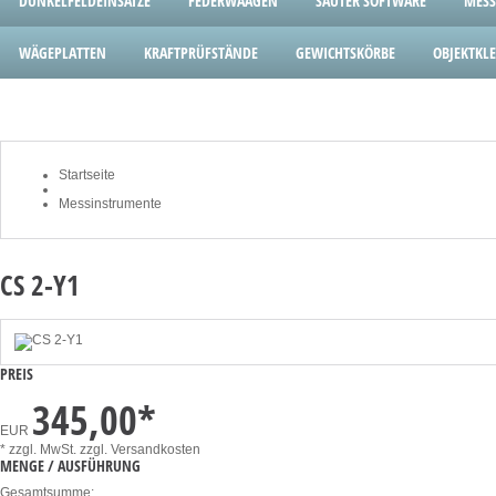
DUNKELFELDEINSÄTZE
FEDERWAAGEN
SAUTER SOFTWARE
MESS
WÄGEPLATTEN
KRAFTPRÜFSTÄNDE
GEWICHTSKÖRBE
OBJEKTK
Startseite
Messinstrumente
CS 2-Y1
PREIS
345,00
*
EUR
* zzgl. MwSt.
zzgl. Versandkosten
MENGE / AUSFÜHRUNG
Gesamtsumme: