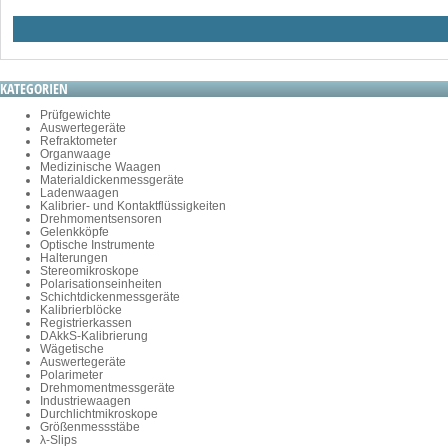
KATEGORIEN
Prüfgewichte
Auswertegeräte
Refraktometer
Organwaage
Medizinische Waagen
Materialdickenmessgeräte
Ladenwaagen
Kalibrier- und Kontaktflüssigkeiten
Drehmomentsensoren
Gelenkköpfe
Optische Instrumente
Halterungen
Stereomikroskope
Polarisationseinheiten
Schichtdickenmessgeräte
Kalibrierblöcke
Registrierkassen
DAkkS-Kalibrierung
Wägetische
Auswertegeräte
Polarimeter
Drehmomentmessgeräte
Industriewaagen
Durchlichtmikroskope
Größenmessstäbe
λ-Slips