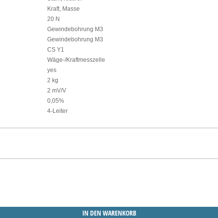
Kraft, Masse
20 N
Gewindebohrung M3
Gewindebohrung M3
CS Y1
Wäge-/Kraftmesszelle
yes
2 kg
2 mV/V
0,05%
4-Leiter