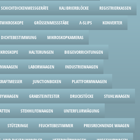
SCHICHTDICKENMESSGERÄTE
KALIBRIERBLÖCKE
REGISTRIERKASSEN
TMIKROSKOPE
GRÖSSENMESSSTÄBE
Λ-SLIPS
KONVERTER
R DICHTEBESTIMMUNG
MIKROSKOPKAMERAS
IKROSKOPE
HALTERUNGEN
BIEGEVORRICHTUNGEN
ENWAAGEN
LABORWAAGEN
INDUSTRIEWAAGEN
RAFTMESSER
JUNCTIONBOXEN
PLATTFORMWAAGEN
BYWAAGEN
GRABSTEINTESTER
DRUCKSTÜCKE
STUHLWAAGEN
ATTEN
STEHHILFEWAAGEN
UNTERFLURWÄGUNG
STÜTZRINGE
FEUCHTEBESTIMMER
PREISRECHNENDE WAAGEN