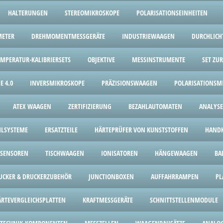
HALTERUNGEN
STEREOMIKROSKOPE
POLARISATIONSEINHEITEN
METER
DREHMOMENTMESSGERÄTE
INDUSTRIEWAAGEN
DURCHLICH
EMPERATUR-KALIBRIERSETS
OBJEKTIVE
MESSINSTRUMENTE
SET ZU
E 4.0
INVERSMIKROSKOPE
PRÄZISIONSWAAGEN
POLARISATIONSM
ATEX WAAGEN
ZERTIFIZIERUNG
BEZAHLAUTOMATEN
ANALYS
HLSYSTEME
ERSATZTEILE
HÄRTEPRÜFER VON KUNSTSTOFFEN
HANDK
SENSOREN
TISCHWAAGEN
IONISATOREN
HÄNGEWAAGEN
BA
UCKER & DRUCKERZUBEHÖR
JUNCTIONBOXEN
AUFFAHRRAMPEN
PL
ÄRTEVERGLEICHSPLATTEN
KRAFTMESSGERÄTE
SCHNITTSTELLENMODULE