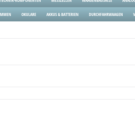
TECHNIK-KOMPONENTEN
MESSZELLEN
WAAGENBAUSÄTZE
ANALOG
LEMMEN
OKULARE
AKKUS & BATTERIEN
DURCHFAHRWAAGEN