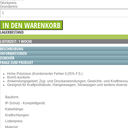
Stückpreis:
Grundpreis:
LAGERBESTAND
LIEFERZEIT: 1 WOCHE
BESCHREIBUNG
INFORMATIONEN
ZUBEHÖR
FRAGE ZUM PRODUKT
Hohe Präzision (Kombinierter Fehler 0,05% F.S.)
RoHS konform
Anwendungsgebiet: Zug- und Druckanwendungen, Gewichts- und Kraftmess
Geeignet für Kraftprüfstände, Hängewaagen, Silowaagen und weitere divers
Bauform:
IP-Schutz - Komplettgerät:
Kabellänge:
Kraftrichtungen:
Listenpreis:
Material: