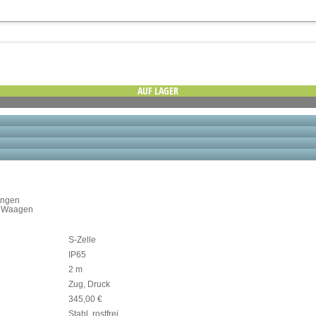
AUF LAGER
ungen
e Waagen
S-Zelle
IP65
2 m
Zug, Druck
345,00 €
Stahl, rostfrei