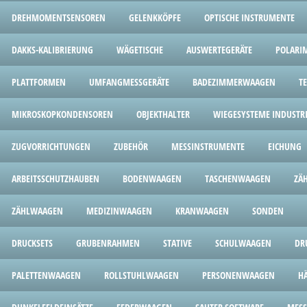
DREHMOMENTSENSOREN
GELENKKÖPFE
OPTISCHE INSTRUMENTE
DAKKS-KALIBRIERUNG
WÄGETISCHE
AUSWERTEGERÄTE
POLARI
PLATTFORMEN
UMFANGMESSGERÄTE
BADEZIMMERWAAGEN
T
MIKROSKOPKONDENSOREN
OBJEKTHALTER
WIEGESYSTEME INDUSTRI
ZUGVORRICHTUNGEN
ZUBEHÖR
MESSINSTRUMENTE
EICHUNG
ARBEITSSCHUTZHAUBEN
BODENWAAGEN
TASCHENWAAGEN
ZÄ
ZÄHLWAAGEN
MEDIZINWAAGEN
KRANWAAGEN
SONDEN
DRUCKSETS
GRUBENRAHMEN
STATIVE
SCHULWAAGEN
DR
PALETTENWAAGEN
ROLLSTUHLWAAGEN
PERSONENWAAGEN
H