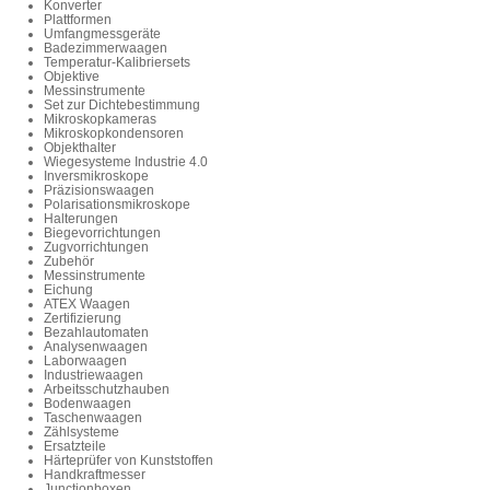
Konverter
Plattformen
Umfangmessgeräte
Badezimmerwaagen
Temperatur-Kalibriersets
Objektive
Messinstrumente
Set zur Dichtebestimmung
Mikroskopkameras
Mikroskopkondensoren
Objekthalter
Wiegesysteme Industrie 4.0
Inversmikroskope
Präzisionswaagen
Polarisationsmikroskope
Halterungen
Biegevorrichtungen
Zugvorrichtungen
Zubehör
Messinstrumente
Eichung
ATEX Waagen
Zertifizierung
Bezahlautomaten
Analysenwaagen
Laborwaagen
Industriewaagen
Arbeitsschutzhauben
Bodenwaagen
Taschenwaagen
Zählsysteme
Ersatzteile
Härteprüfer von Kunststoffen
Handkraftmesser
Junctionboxen