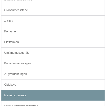
Größenmessstäbe
λ-Slips
Konverter
Plattformen
Umfangmessgeräte
Badezimmerwaagen
Zugvorrichtungen
Objektive
Messinstrumente
Set zur Dichtebestimmung