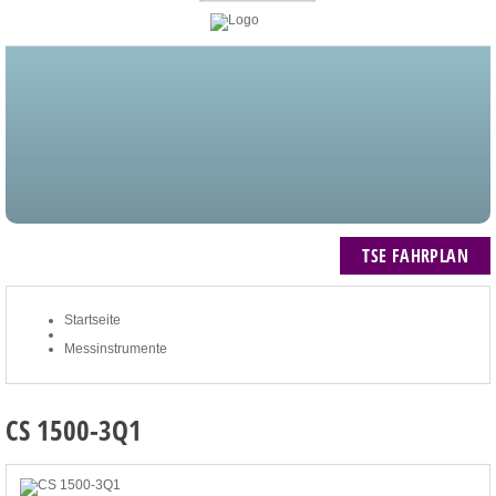
STARTSEITE
BLOG
MEIN KONTO
NEWSLETTER
TSE FAHRPLAN
ZUM WARENKORB: 0 ARTIKEL / € 0,00
TSE FAHRPLAN
Startseite
Messinstrumente
CS 1500-3Q1