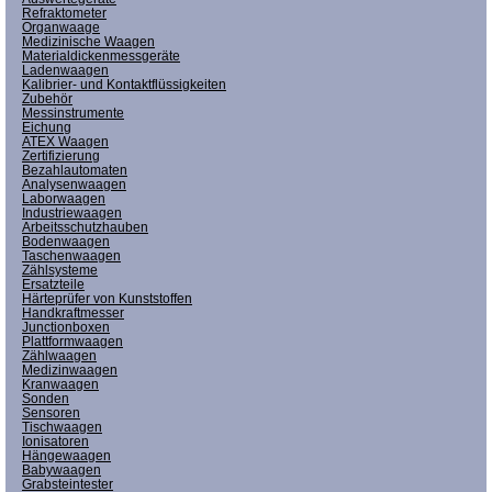
Refraktometer
Organwaage
Medizinische Waagen
Materialdickenmessgeräte
Ladenwaagen
Kalibrier- und Kontaktflüssigkeiten
Zubehör
Messinstrumente
Eichung
ATEX Waagen
Zertifizierung
Bezahlautomaten
Analysenwaagen
Laborwaagen
Industriewaagen
Arbeitsschutzhauben
Bodenwaagen
Taschenwaagen
Zählsysteme
Ersatzteile
Härteprüfer von Kunststoffen
Handkraftmesser
Junctionboxen
Plattformwaagen
Zählwaagen
Medizinwaagen
Kranwaagen
Sonden
Sensoren
Tischwaagen
Ionisatoren
Hängewaagen
Babywaagen
Grabsteintester