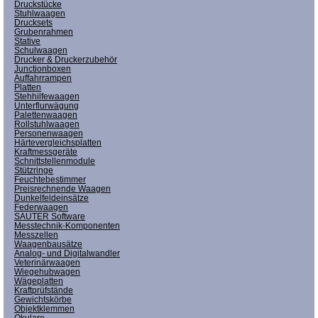
Druckstücke
Stuhlwaagen
Drucksets
Grubenrahmen
Stative
Schulwaagen
Drucker & Druckerzubehör
Junctionboxen
Auffahrrampen
Platten
Stehhilfewaagen
Unterflurwägung
Palettenwaagen
Rollstuhlwaagen
Personenwaagen
Härtevergleichsplatten
Kraftmessgeräte
Schnittstellenmodule
Stützringe
Feuchtebestimmer
Preisrechnende Waagen
Dunkelfeldeinsätze
Federwaagen
SAUTER Software
Messtechnik-Komponenten
Messzellen
Waagenbausätze
Analog- und Digitalwandler
Veterinärwaagen
Wiegehubwagen
Wägeplatten
Kraftprüfstände
Gewichtskörbe
Objektklemmen
Okulare