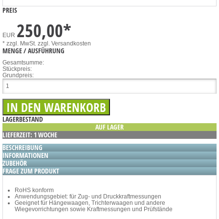
PREIS
250,00
*
EUR
* zzgl. MwSt.
zzgl. Versandkosten
MENGE / AUSFÜHRUNG
Gesamtsumme:
Stückpreis:
Grundpreis:
LAGERBESTAND
AUF LAGER
LIEFERZEIT: 1 WOCHE
BESCHREIBUNG
INFORMATIONEN
ZUBEHÖR
FRAGE ZUM PRODUKT
RoHS konform
Anwendungsgebiet: für Zug- und Druckkraftmessungen
Geeignet für Hängewaagen, Trichterwaagen und andere
Wiegevorrichtungen sowie Kraftmessungen und Prüfstände