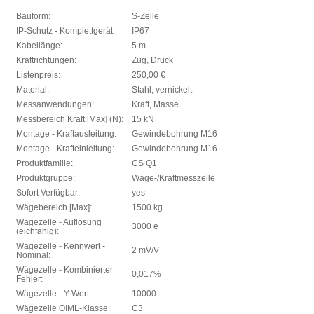
Bauform:
S-Zelle
IP-Schutz - Komplettgerät:
IP67
Kabellänge:
5 m
Kraftrichtungen:
Zug, Druck
Listenpreis:
250,00 €
Material:
Stahl, vernickelt
Messanwendungen:
Kraft, Masse
Messbereich Kraft [Max] (N):
15 kN
Montage - Kraftausleitung:
Gewindebohrung M16
Montage - Krafteinleitung:
Gewindebohrung M16
Produktfamilie:
CS Q1
Produktgruppe:
Wäge-/Kraftmesszelle
Sofort Verfügbar:
yes
Wägebereich [Max]:
1500 kg
Wägezelle - Auflösung
3000 e
(eichfähig):
Wägezelle - Kennwert -
2 mV/V
Nominal:
Wägezelle - Kombinierter
0,017%
Fehler:
Wägezelle - Y-Wert:
10000
Wägezelle OIML-Klasse:
C3