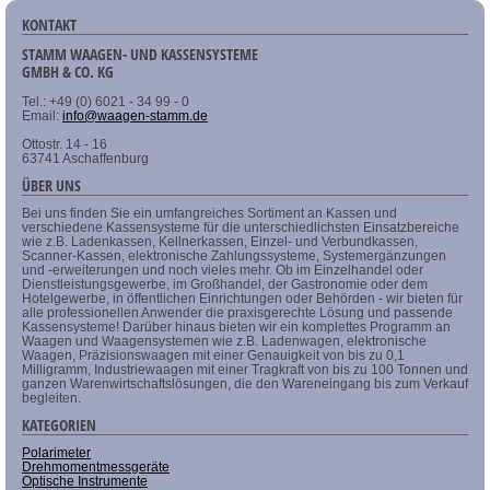
KONTAKT
STAMM WAAGEN- UND KASSENSYSTEME
GMBH & CO. KG
Tel.: +49 (0) 6021 - 34 99 - 0
Email:
info@waagen-stamm.de
Ottostr. 14 - 16
63741 Aschaffenburg
ÜBER UNS
Bei uns finden Sie ein umfangreiches Sortiment an Kassen und
verschiedene Kassensysteme für die unterschiedlichsten Einsatzbereiche
wie z.B. Ladenkassen, Kellnerkassen, Einzel- und Verbundkassen,
Scanner-Kassen, elektronische Zahlungssysteme, Systemergänzungen
und -erweiterungen und noch vieles mehr. Ob im Einzelhandel oder
Dienstleistungsgewerbe, im Großhandel, der Gastronomie oder dem
Hotelgewerbe, in öffentlichen Einrichtungen oder Behörden - wir bieten für
alle professionellen Anwender die praxisgerechte Lösung und passende
Kassensysteme! Darüber hinaus bieten wir ein komplettes Programm an
Waagen und Waagensystemen wie z.B. Ladenwagen, elektronische
Waagen, Präzisionswaagen mit einer Genauigkeit von bis zu 0,1
Milligramm, Industriewaagen mit einer Tragkraft von bis zu 100 Tonnen und
ganzen Warenwirtschaftslösungen, die den Wareneingang bis zum Verkauf
begleiten.
KATEGORIEN
Polarimeter
Drehmomentmessgeräte
Optische Instrumente