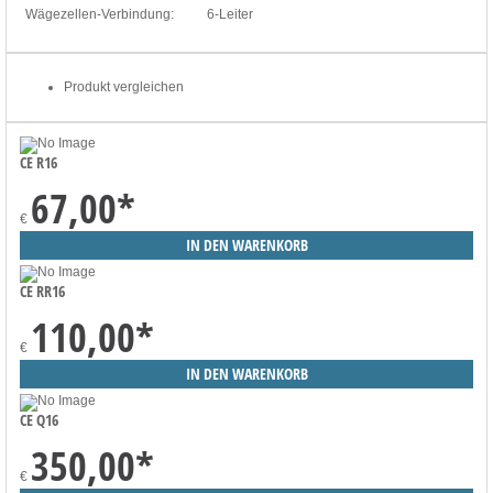
Wägezellen-Verbindung:
6-Leiter
Produkt vergleichen
CE R16
67,00
*
€
CE RR16
110,00
*
€
CE Q16
350,00
*
€