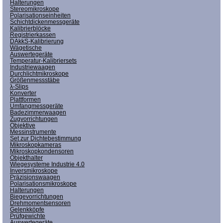
Halterungen
Stereomikroskope
Polarisationseinheiten
Schichtdickenmessgeräte
Kalibrierblöcke
Registrierkassen
DAkkS-Kalibrierung
Wägetische
Auswertegeräte
Temperatur-Kalibriersets
Industriewaagen
Durchlichtmikroskope
Größenmessstäbe
λ-Slips
Konverter
Plattformen
Umfangmessgeräte
Badezimmerwaagen
Zugvorrichtungen
Objektive
Messinstrumente
Set zur Dichtebestimmung
Mikroskopkameras
Mikroskopkondensoren
Objekthalter
Wiegesysteme Industrie 4.0
Inversmikroskope
Präzisionswaagen
Polarisationsmikroskope
Halterungen
Biegevorrichtungen
Drehmomentsensoren
Gelenkköpfe
Prüfgewichte
Auswertegeräte