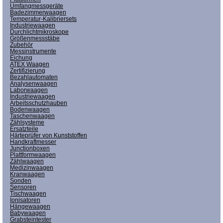
Umfangmessgeräte
Badezimmerwaagen
Temperatur-Kalibriersets
Industriewaagen
Durchlichtmikroskope
Größenmessstäbe
Zubehör
Messinstrumente
Eichung
ATEX Waagen
Zertifizierung
Bezahlautomaten
Analysenwaagen
Laborwaagen
Industriewaagen
Arbeitsschutzhauben
Bodenwaagen
Taschenwaagen
Zählsysteme
Ersatzteile
Härteprüfer von Kunststoffen
Handkraftmesser
Junctionboxen
Plattformwaagen
Zählwaagen
Medizinwaagen
Kranwaagen
Sonden
Sensoren
Tischwaagen
Ionisatoren
Hängewaagen
Babywaagen
Grabsteintester