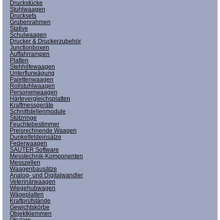
Druckstücke
Stuhlwaagen
Drucksets
Grubenrahmen
Stative
Schulwaagen
Drucker & Druckerzubehör
Junctionboxen
Auffahrrampen
Platten
Stehhilfewaagen
Unterflurwägung
Palettenwaagen
Rollstuhlwaagen
Personenwaagen
Härtevergleichsplatten
Kraftmessgeräte
Schnittstellenmodule
Stützringe
Feuchtebestimmer
Preisrechnende Waagen
Dunkelfeldeinsätze
Federwaagen
SAUTER Software
Messtechnik-Komponenten
Messzellen
Waagenbausätze
Analog- und Digitalwandler
Veterinärwaagen
Wiegehubwagen
Wägeplatten
Kraftprüfstände
Gewichtskörbe
Objektklemmen
Okulare