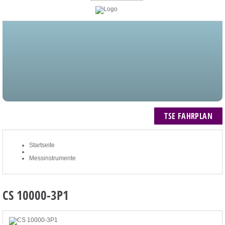
STARTSEITE
BLOG
MEIN KONTO
NEWSLETTER
TSE FAHRPLAN
ZUM WARENKORB: 0 ARTIKEL / € 0,00
TSE FAHRPLAN
Startseite
Messinstrumente
CS 10000-3P1