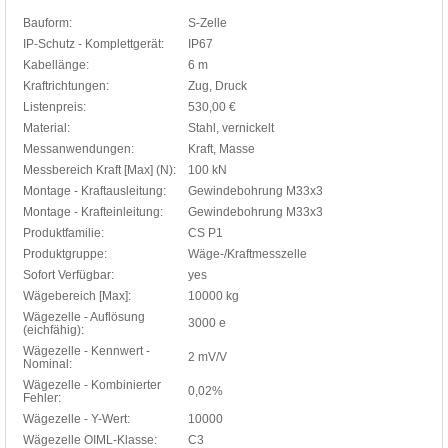
Bauform:
S-Zelle
IP-Schutz - Komplettgerät:
IP67
Kabellänge:
6 m
Kraftrichtungen:
Zug, Druck
Listenpreis:
530,00 €
Material:
Stahl, vernickelt
Messanwendungen:
Kraft, Masse
Messbereich Kraft [Max] (N):
100 kN
Montage - Kraftausleitung:
Gewindebohrung M33x3
Montage - Krafteinleitung:
Gewindebohrung M33x3
Produktfamilie:
CS P1
Produktgruppe:
Wäge-/Kraftmesszelle
Sofort Verfügbar:
yes
Wägebereich [Max]:
10000 kg
Wägezelle - Auflösung
3000 e
(eichfähig):
Wägezelle - Kennwert -
2 mV/V
Nominal:
Wägezelle - Kombinierter
0,02%
Fehler:
Wägezelle - Y-Wert:
10000
Wägezelle OIML-Klasse:
C3