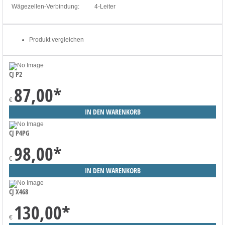
Wägezellen-Verbindung:
4-Leiter
Produkt vergleichen
CJ P2
87,00
*
€
CJ P4PG
98,00
*
€
CJ X468
130,00
*
€