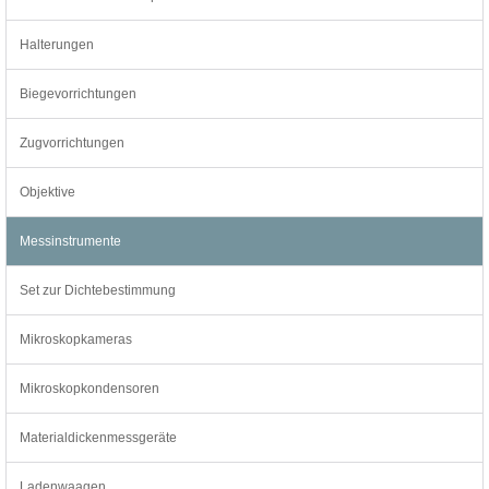
Halterungen
Biegevorrichtungen
Zugvorrichtungen
Objektive
Messinstrumente
Set zur Dichtebestimmung
Mikroskopkameras
Mikroskopkondensoren
Materialdickenmessgeräte
Ladenwaagen