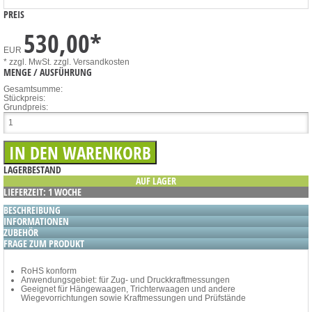
PREIS
530,00
*
EUR
* zzgl. MwSt.
zzgl. Versandkosten
MENGE / AUSFÜHRUNG
Gesamtsumme:
Stückpreis:
Grundpreis:
LAGERBESTAND
AUF LAGER
LIEFERZEIT: 1 WOCHE
BESCHREIBUNG
INFORMATIONEN
ZUBEHÖR
FRAGE ZUM PRODUKT
RoHS konform
Anwendungsgebiet: für Zug- und Druckkraftmessungen
Geeignet für Hängewaagen, Trichterwaagen und andere
Wiegevorrichtungen sowie Kraftmessungen und Prüfstände