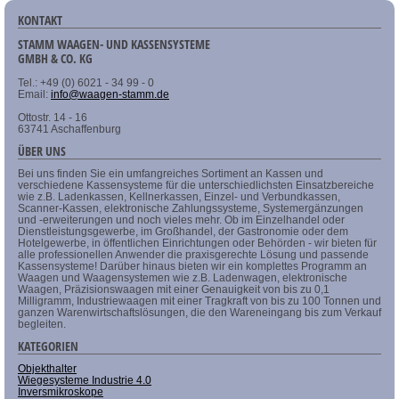
KONTAKT
STAMM WAAGEN- UND KASSENSYSTEME
GMBH & CO. KG
Tel.: +49 (0) 6021 - 34 99 - 0
Email:
info@waagen-stamm.de
Ottostr. 14 - 16
63741 Aschaffenburg
ÜBER UNS
Bei uns finden Sie ein umfangreiches Sortiment an Kassen und
verschiedene Kassensysteme für die unterschiedlichsten Einsatzbereiche
wie z.B. Ladenkassen, Kellnerkassen, Einzel- und Verbundkassen,
Scanner-Kassen, elektronische Zahlungssysteme, Systemergänzungen
und -erweiterungen und noch vieles mehr. Ob im Einzelhandel oder
Dienstleistungsgewerbe, im Großhandel, der Gastronomie oder dem
Hotelgewerbe, in öffentlichen Einrichtungen oder Behörden - wir bieten für
alle professionellen Anwender die praxisgerechte Lösung und passende
Kassensysteme! Darüber hinaus bieten wir ein komplettes Programm an
Waagen und Waagensystemen wie z.B. Ladenwagen, elektronische
Waagen, Präzisionswaagen mit einer Genauigkeit von bis zu 0,1
Milligramm, Industriewaagen mit einer Tragkraft von bis zu 100 Tonnen und
ganzen Warenwirtschaftslösungen, die den Wareneingang bis zum Verkauf
begleiten.
KATEGORIEN
Objekthalter
Wiegesysteme Industrie 4.0
Inversmikroskope