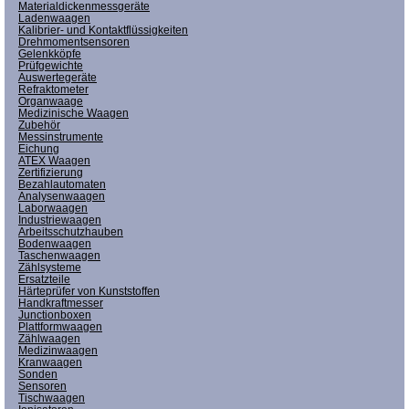
Materialdickenmessgeräte
Ladenwaagen
Kalibrier- und Kontaktflüssigkeiten
Drehmomentsensoren
Gelenkköpfe
Prüfgewichte
Auswertegeräte
Refraktometer
Organwaage
Medizinische Waagen
Zubehör
Messinstrumente
Eichung
ATEX Waagen
Zertifizierung
Bezahlautomaten
Analysenwaagen
Laborwaagen
Industriewaagen
Arbeitsschutzhauben
Bodenwaagen
Taschenwaagen
Zählsysteme
Ersatzteile
Härteprüfer von Kunststoffen
Handkraftmesser
Junctionboxen
Plattformwaagen
Zählwaagen
Medizinwaagen
Kranwaagen
Sonden
Sensoren
Tischwaagen