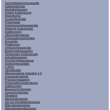
Schichtdickenmessgeräte
Kalibrierblöcke
Registrierkassen
DAkkS-Kalibrierung
Wägetische
Auswertegeräte
Polarimeter
Drehmomentmessgeräte
Optische Instrumente
Halterungen
Stereomikroskope
Polarisationseinheiten
Konverter
Plattformen
Umfangmessgeräte
Badezimmerwaagen
Temperatur-Kalibriersets
Industriewaagen
Durchlichtmikroskope
Größenmessstäbe
λ-Slips
Objekthalter
Wiegesysteme Industrie 4.0
Inversmikroskope
Präzisionswaagen
Polarisationsmikroskope
Halterungen
Biegevorrichtungen
Zugvorrichtungen
Objektive
Messinstrumente
Set zur Dichtebestimmung
Mikroskopkameras
Mikroskopkondensoren