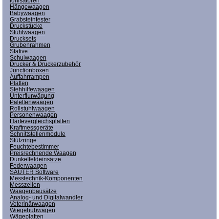
Ionisatoren
Hängewaagen
Babywaagen
Grabsteintester
Druckstücke
Stuhlwaagen
Drucksets
Grubenrahmen
Stative
Schulwaagen
Drucker & Druckerzubehör
Junctionboxen
Auffahrrampen
Platten
Stehhilfewaagen
Unterflurwägung
Palettenwaagen
Rollstuhlwaagen
Personenwaagen
Härtevergleichsplatten
Kraftmessgeräte
Schnittstellenmodule
Stützringe
Feuchtebestimmer
Preisrechnende Waagen
Dunkelfeldeinsätze
Federwaagen
SAUTER Software
Messtechnik-Komponenten
Messzellen
Waagenbausätze
Analog- und Digitalwandler
Veterinärwaagen
Wiegehubwagen
Wägeplatten