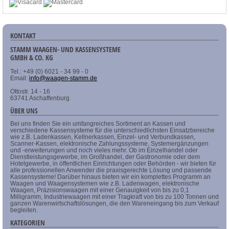
KONTAKT
STAMM WAAGEN- UND KASSENSYSTEME
GMBH & CO. KG
Tel.: +49 (0) 6021 - 34 99 - 0
Email:
info@waagen-stamm.de
Ottostr. 14 - 16
63741 Aschaffenburg
ÜBER UNS
Bei uns finden Sie ein umfangreiches Sortiment an Kassen und
verschiedene Kassensysteme für die unterschiedlichsten Einsatzbereiche
wie z.B. Ladenkassen, Kellnerkassen, Einzel- und Verbundkassen,
Scanner-Kassen, elektronische Zahlungssysteme, Systemergänzungen
und -erweiterungen und noch vieles mehr. Ob im Einzelhandel oder
Dienstleistungsgewerbe, im Großhandel, der Gastronomie oder dem
Hotelgewerbe, in öffentlichen Einrichtungen oder Behörden - wir bieten für
alle professionellen Anwender die praxisgerechte Lösung und passende
Kassensysteme! Darüber hinaus bieten wir ein komplettes Programm an
Waagen und Waagensystemen wie z.B. Ladenwagen, elektronische
Waagen, Präzisionswaagen mit einer Genauigkeit von bis zu 0,1
Milligramm, Industriewaagen mit einer Tragkraft von bis zu 100 Tonnen und
ganzen Warenwirtschaftslösungen, die den Wareneingang bis zum Verkauf
begleiten.
KATEGORIEN