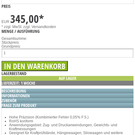
PREIS
345,00
*
EUR
* zzgl. MwSt.
zzgl. Versandkosten
MENGE / AUSFÜHRUNG
Gesamtsumme:
Stückpreis:
Grundpreis:
LAGERBESTAND
AUF LAGER
LIEFERZEIT: 1 WOCHE
BESCHREIBUNG
INFORMATIONEN
ZUBEHÖR
FRAGE ZUM PRODUKT
Hohe Präzision (Kombinierter Fehler 0,05% F.S.)
RoHS konform
Anwendungsgebiet: Zug- und Druckanwendungen, Gewichts- und
Kraftmessungen
Geeignet für Kraftprüfstände, Hängewaagen, Silowaagen und weitere