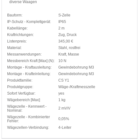
diverse Waagen
Bauform:
S-Zelle
IP-Schutz - Komplettgerät:
IP65
Kabellänge:
2 m
Kraftrichtungen:
Zug, Druck
Listenpreis:
345,00 €
Material:
Stahl, rostfrei
Messanwendungen:
Kraft, Masse
Messbereich Kraft [Max] (N):
10 N
Montage - Kraftausleitung:
Gewindebohrung M3
Montage - Krafteinleitung:
Gewindebohrung M3
Produktfamilie:
CS Y1
Produktgruppe:
Wäge-/Kraftmesszelle
Sofort Verfügbar:
yes
Wägebereich [Max]:
1 kg
Wägezelle - Kennwert -
2 mV/V
Nominal:
Wägezelle - Kombinierter
0,05%
Fehler:
Wägezellen-Verbindung:
4-Leiter