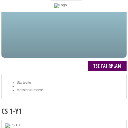
STARTSEITE
BLOG
MEIN KONTO
NEWSLETTER
TSE FAHRPLAN
ZUM WARENKORB: 0 ARTIKEL / € 0,00
TSE FAHRPLAN
Startseite
Messinstrumente
CS 1-Y1