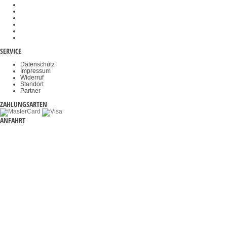
Objektklemmen
Okulare
Akkus & Batterien
Durchfahrwaagen
Videomikroskope
Haltegriffe
SERVICE
Datenschutz
Impressum
Widerruf
Standort
Partner
ZAHLUNGSARTEN
ANFAHRT