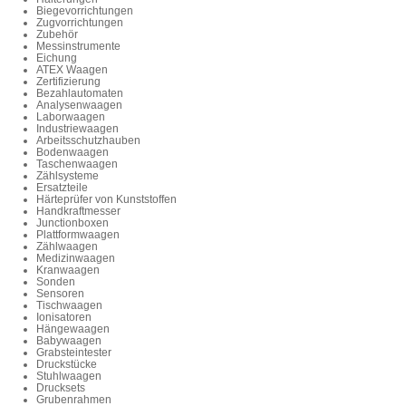
Biegevorrichtungen
Zugvorrichtungen
Zubehör
Messinstrumente
Eichung
ATEX Waagen
Zertifizierung
Bezahlautomaten
Analysenwaagen
Laborwaagen
Industriewaagen
Arbeitsschutzhauben
Bodenwaagen
Taschenwaagen
Zählsysteme
Ersatzteile
Härteprüfer von Kunststoffen
Handkraftmesser
Junctionboxen
Plattformwaagen
Zählwaagen
Medizinwaagen
Kranwaagen
Sonden
Sensoren
Tischwaagen
Ionisatoren
Hängewaagen
Babywaagen
Grabsteintester
Druckstücke
Stuhlwaagen
Drucksets
Grubenrahmen