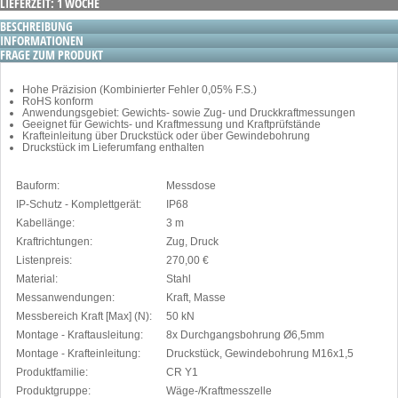
LIEFERZEIT: 1 WOCHE
BESCHREIBUNG
INFORMATIONEN
FRAGE ZUM PRODUKT
Hohe Präzision (Kombinierter Fehler 0,05% F.S.)
RoHS konform
Anwendungsgebiet: Gewichts- sowie Zug- und Druckkraftmessungen
Geeignet für Gewichts- und Kraftmessung und Kraftprüfstände
Krafteinleitung über Druckstück oder über Gewindebohrung
Druckstück im Lieferumfang enthalten
Bauform:
Messdose
IP-Schutz - Komplettgerät:
IP68
Kabellänge:
3 m
Kraftrichtungen:
Zug, Druck
Listenpreis:
270,00 €
Material:
Stahl
Messanwendungen:
Kraft, Masse
Messbereich Kraft [Max] (N):
50 kN
Montage - Kraftausleitung:
8x Durchgangsbohrung Ø6,5mm
Montage - Krafteinleitung:
Druckstück, Gewindebohrung M16x1,5
Produktfamilie:
CR Y1
Produktgruppe:
Wäge-/Kraftmesszelle