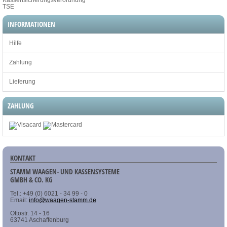
TSE
INFORMATIONEN
Hilfe
Zahlung
Lieferung
ZAHLUNG
KONTAKT
STAMM WAAGEN- UND KASSENSYSTEME
GMBH & CO. KG
Tel.: +49 (0) 6021 - 34 99 - 0
Email:
info@waagen-stamm.de
Ottostr. 14 - 16
63741 Aschaffenburg