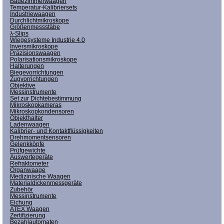
Badezimmerwaagen
Temperatur-Kalibriersets
Industriewaagen
Durchlichtmikroskope
Größenmessstäbe
λ-Slips
Wiegesysteme Industrie 4.0
Inversmikroskope
Präzisionswaagen
Polarisationsmikroskope
Halterungen
Biegevorrichtungen
Zugvorrichtungen
Objektive
Messinstrumente
Set zur Dichtebestimmung
Mikroskopkameras
Mikroskopkondensoren
Objekthalter
Ladenwaagen
Kalibrier- und Kontaktflüssigkeiten
Drehmomentsensoren
Gelenkköpfe
Prüfgewichte
Auswertegeräte
Refraktometer
Organwaage
Medizinische Waagen
Materialdickenmessgeräte
Zubehör
Messinstrumente
Eichung
ATEX Waagen
Zertifizierung
Bezahlautomaten