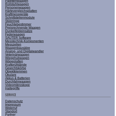
Palettenwaagen
Rollstuhlwaagen
Personenwaagen
Härtevergleichsplatten
Kraftmessgeräte
Schnittstellenmodule
Stützringe
Feuchtebestimmer
Preisrechnende Waagen
Dunkelfeldeinsätze
Federwaagen
SAUTER Software
Messtechnik-Komponenten
Messzellen
Waagenbausätze
Analog- und Digitalwandler
Veterinärwaagen
Wiegehubwagen
Wägeplatten
Kraftprüfstände
Gewichtskörbe
Objektklemmen
Okulare
Akkus & Batterien
Durchfahrwaagen
Videomikroskope
Haltegriffe
SERVICE
Datenschutz
Impressum
Widerruf
Standort
Partner