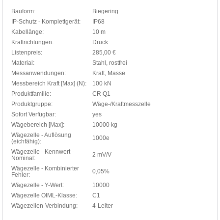
Bauform:
Biegering
IP-Schutz - Komplettgerät:
IP68
Kabellänge:
10 m
Kraftrichtungen:
Druck
Listenpreis:
285,00 €
Material:
Stahl, rostfrei
Messanwendungen:
Kraft, Masse
Messbereich Kraft [Max] (N):
100 kN
Produktfamilie:
CR Q1
Produktgruppe:
Wäge-/Kraftmesszelle
Sofort Verfügbar:
yes
Wägebereich [Max]:
10000 kg
Wägezelle - Auflösung
1000e
(eichfähig):
Wägezelle - Kennwert -
2 mV/V
Nominal:
Wägezelle - Kombinierter
0,05%
Fehler:
Wägezelle - Y-Wert:
10000
Wägezelle OIML-Klasse:
C1
Wägezellen-Verbindung:
4-Leiter