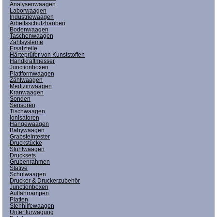
Analysenwaagen
Laborwaagen
Industriewaagen
Arbeitsschutzhauben
Bodenwaagen
Taschenwaagen
Zählsysteme
Ersatzteile
Härteprüfer von Kunststoffen
Handkraftmesser
Junctionboxen
Plattformwaagen
Zählwaagen
Medizinwaagen
Kranwaagen
Sonden
Sensoren
Tischwaagen
Ionisatoren
Hängewaagen
Babywaagen
Grabsteintester
Druckstücke
Stuhlwaagen
Drucksets
Grubenrahmen
Stative
Schulwaagen
Drucker & Druckerzubehör
Junctionboxen
Auffahrrampen
Platten
Stehhilfewaagen
Unterflurwägung