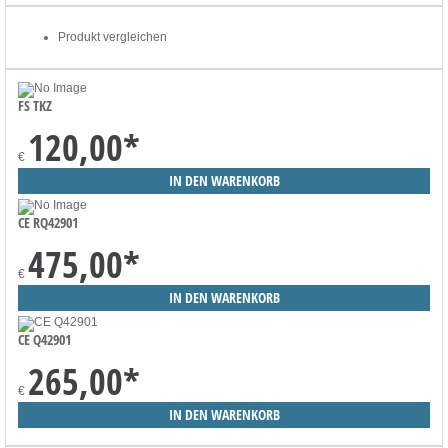
Produkt vergleichen
FS TKZ
120,00
*
€
CE RQ42901
475,00
*
€
CE Q42901
265,00
*
€