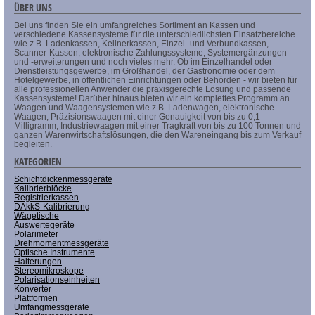
ÜBER UNS
Bei uns finden Sie ein umfangreiches Sortiment an Kassen und
verschiedene Kassensysteme für die unterschiedlichsten Einsatzbereiche
wie z.B. Ladenkassen, Kellnerkassen, Einzel- und Verbundkassen,
Scanner-Kassen, elektronische Zahlungssysteme, Systemergänzungen
und -erweiterungen und noch vieles mehr. Ob im Einzelhandel oder
Dienstleistungsgewerbe, im Großhandel, der Gastronomie oder dem
Hotelgewerbe, in öffentlichen Einrichtungen oder Behörden - wir bieten für
alle professionellen Anwender die praxisgerechte Lösung und passende
Kassensysteme! Darüber hinaus bieten wir ein komplettes Programm an
Waagen und Waagensystemen wie z.B. Ladenwagen, elektronische
Waagen, Präzisionswaagen mit einer Genauigkeit von bis zu 0,1
Milligramm, Industriewaagen mit einer Tragkraft von bis zu 100 Tonnen und
ganzen Warenwirtschaftslösungen, die den Wareneingang bis zum Verkauf
begleiten.
KATEGORIEN
Schichtdickenmessgeräte
Kalibrierblöcke
Registrierkassen
DAkkS-Kalibrierung
Wägetische
Auswertegeräte
Polarimeter
Drehmomentmessgeräte
Optische Instrumente
Halterungen
Stereomikroskope
Polarisationseinheiten
Konverter
Plattformen
Umfangmessgeräte