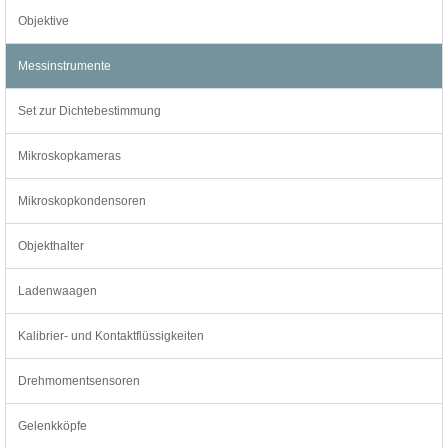
Objektive
Messinstrumente
Set zur Dichtebestimmung
Mikroskopkameras
Mikroskopkondensoren
Objekthalter
Ladenwaagen
Kalibrier- und Kontaktflüssigkeiten
Drehmomentsensoren
Gelenkköpfe