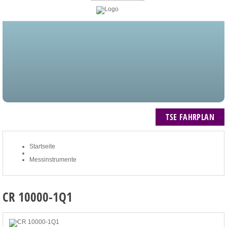
STARTSEITE
BLOG
MEIN KONTO
NEWSLETTER
TSE FAHRPLAN
ZUM WARENKORB: 0 ARTIKEL / € 0,00
TSE FAHRPLAN
Startseite
Messinstrumente
CR 10000-1Q1