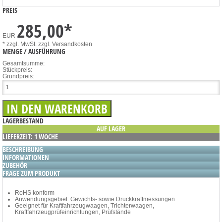
PREIS
285,00
*
EUR
* zzgl. MwSt.
zzgl. Versandkosten
MENGE / AUSFÜHRUNG
Gesamtsumme:
Stückpreis:
Grundpreis:
LAGERBESTAND
AUF LAGER
LIEFERZEIT: 1 WOCHE
BESCHREIBUNG
INFORMATIONEN
ZUBEHÖR
FRAGE ZUM PRODUKT
RoHS konform
Anwendungsgebiet: Gewichts- sowie Druckkraftmessungen
Geeignet für Kraftfahrzeugwaagen, Trichterwaagen,
Kraftfahrzeugprüfeinrichtungen, Prüfstände