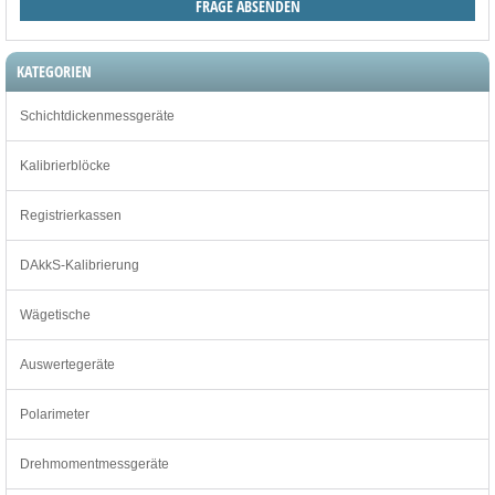
KATEGORIEN
Schichtdickenmessgeräte
Kalibrierblöcke
Registrierkassen
DAkkS-Kalibrierung
Wägetische
Auswertegeräte
Polarimeter
Drehmomentmessgeräte