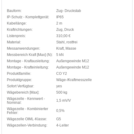
Bauform:
Zug- Druckstab
IP-Schutz - Komplettgerät:
IP65
Kabellänge:
2 m
Kraftrichtungen:
Zug, Druck
Listenpreis:
310,00 €
Material:
Stahl, rostfrei
Messanwendungen:
Kraft, Masse
Messbereich Kraft [Max] (N):
5 kN
Montage - Kraftausleitung:
Außengewinde M12
Montage - Krafteinleitung:
Außengewinde M12
Produktfamilie:
CO Y2
Produktgruppe:
Wäge-/Kraftmesszelle
Sofort Verfügbar:
yes
Wägebereich [Max]:
500 kg
Wägezelle - Kennwert -
1,5 mV/V
Nominal:
Wägezelle - Kombinierter
0,5%
Fehler:
Wägezelle OIML-Klasse:
G5
Wägezellen-Verbindung:
4-Leiter