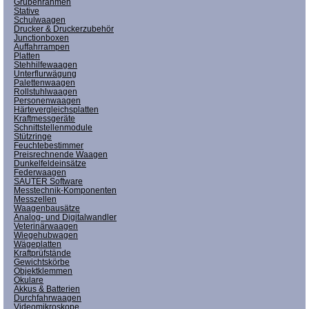
Grubenrahmen
Stative
Schulwaagen
Drucker & Druckerzubehör
Junctionboxen
Auffahrrampen
Platten
Stehhilfewaagen
Unterflurwägung
Palettenwaagen
Rollstuhlwaagen
Personenwaagen
Härtevergleichsplatten
Kraftmessgeräte
Schnittstellenmodule
Stützringe
Feuchtebestimmer
Preisrechnende Waagen
Dunkelfeldeinsätze
Federwaagen
SAUTER Software
Messtechnik-Komponenten
Messzellen
Waagenbausätze
Analog- und Digitalwandler
Veterinärwaagen
Wiegehubwagen
Wägeplatten
Kraftprüfstände
Gewichtskörbe
Objektklemmen
Okulare
Akkus & Batterien
Durchfahrwaagen
Videomikroskope