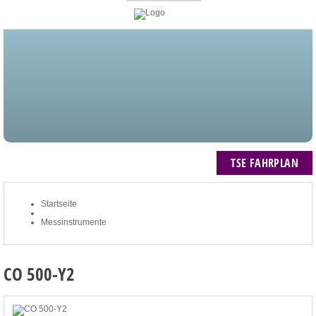
STARTSEITE
BLOG
MEIN KONTO
NEWSLETTER
TSE FAHRPLAN
ZUM WARENKORB: 0 ARTIKEL / € 0,00
TSE FAHRPLAN
Startseite
Messinstrumente
CO 500-Y2