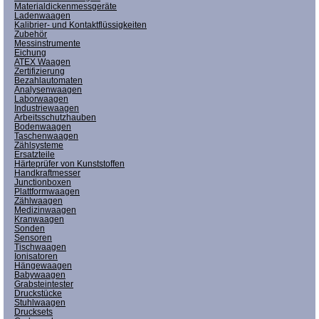
Materialdickenmessgeräte
Ladenwaagen
Kalibrier- und Kontaktflüssigkeiten
Zubehör
Messinstrumente
Eichung
ATEX Waagen
Zertifizierung
Bezahlautomaten
Analysenwaagen
Laborwaagen
Industriewaagen
Arbeitsschutzhauben
Bodenwaagen
Taschenwaagen
Zählsysteme
Ersatzteile
Härteprüfer von Kunststoffen
Handkraftmesser
Junctionboxen
Plattformwaagen
Zählwaagen
Medizinwaagen
Kranwaagen
Sonden
Sensoren
Tischwaagen
Ionisatoren
Hängewaagen
Babywaagen
Grabsteintester
Druckstücke
Stuhlwaagen
Drucksets