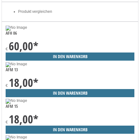
Produkt vergleichen
AFH 06
60,00
*
€
AFM 13
18,00
*
€
AFM 15
18,00
*
€