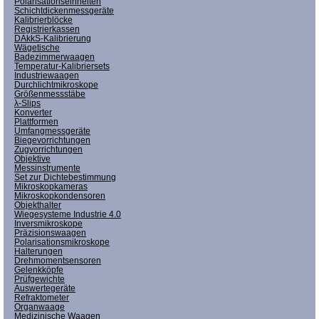
Polarisationseinheiten
Schichtdickenmessgeräte
Kalibrierblöcke
Registrierkassen
DAkkS-Kalibrierung
Wägetische
Badezimmerwaagen
Temperatur-Kalibriersets
Industriewaagen
Durchlichtmikroskope
Größenmessstäbe
λ-Slips
Konverter
Plattformen
Umfangmessgeräte
Biegevorrichtungen
Zugvorrichtungen
Objektive
Messinstrumente
Set zur Dichtebestimmung
Mikroskopkameras
Mikroskopkondensoren
Objekthalter
Wiegesysteme Industrie 4.0
Inversmikroskope
Präzisionswaagen
Polarisationsmikroskope
Halterungen
Drehmomentsensoren
Gelenkköpfe
Prüfgewichte
Auswertegeräte
Refraktometer
Organwaage
Medizinische Waagen