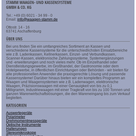
STAMM WAAGEN- UND KASSENSYSTEME
GMBH & CO. KG
Tel.: +49 (0) 6021 - 34 99 - 0
Email:
info@waagen-stamm.de
Ottostr. 14 - 16
63741 Aschaffenburg
ÜBER UNS
Bei uns finden Sie ein umfangreiches Sortiment an Kassen und
verschiedene Kassensysteme für die unterschiedlichsten Einsatzbereiche
wie z.B. Ladenkassen, Kellnerkassen, Einzel- und Verbundkassen,
Scanner-Kassen, elektronische Zahlungssysteme, Systemergänzungen
und -erweiterungen und noch vieles mehr. Ob im Einzelhandel oder
Dienstleistungsgewerbe, im Großhandel, der Gastronomie oder dem
Hotelgewerbe, in öffentlichen Einrichtungen oder Behörden - wir bieten für
alle professionellen Anwender die praxisgerechte Lösung und passende
Kassensysteme! Darüber hinaus bieten wir ein komplettes Programm an
Waagen und Waagensystemen wie z.B. Ladenwagen, elektronische
Waagen, Präzisionswaagen mit einer Genauigkeit von bis zu 0,1
Milligramm, Industriewaagen mit einer Tragkraft von bis zu 100 Tonnen und
ganzen Warenwirtschaftslösungen, die den Wareneingang bis zum Verkauf
begleiten.
KATEGORIEN
Auswertegeräte
Polarimeter
Drehmomentmessgeräte
Optische Instrumente
Halterungen
Stereomikroskope