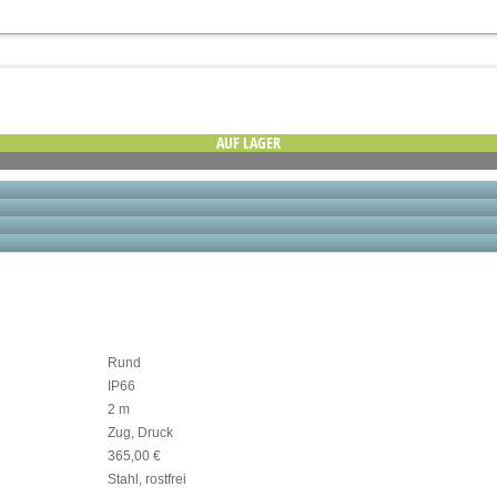
AUF LAGER
Rund
IP66
2 m
Zug, Druck
365,00 €
Stahl, rostfrei