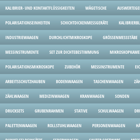
KALIBRIER- UND KONTAKTFLÜSSIGKEITEN
WÄGETISCHE
AUSWERTEGE
POLARISATIONSEINHEITEN
SCHICHTDICKENMESSGERÄTE
KALIBRIERB
INDUSTRIEWAAGEN
DURCHLICHTMIKROSKOPE
GRÖSSENMESSSTÄBE
MESSINSTRUMENTE
SET ZUR DICHTEBESTIMMUNG
MIKROSKOPKAME
POLARISATIONSMIKROSKOPE
ZUBEHÖR
MESSINSTRUMENTE
EI
ARBEITSSCHUTZHAUBEN
BODENWAAGEN
TASCHENWAAGEN
ZÄ
ZÄHLWAAGEN
MEDIZINWAAGEN
KRANWAAGEN
SONDEN
DRUCKSETS
GRUBENRAHMEN
STATIVE
SCHULWAAGEN
DR
PALETTENWAAGEN
ROLLSTUHLWAAGEN
PERSONENWAAGEN
H