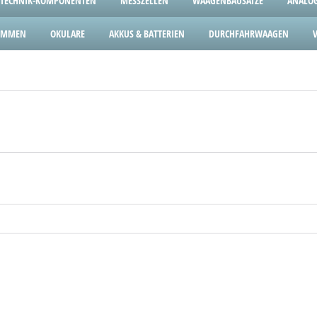
TECHNIK-KOMPONENTEN
MESSZELLEN
WAAGENBAUSÄTZE
ANALOG
LEMMEN
OKULARE
AKKUS & BATTERIEN
DURCHFAHRWAAGEN