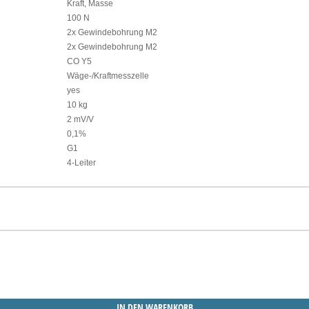
Kraft, Masse
100 N
2x Gewindebohrung M2
2x Gewindebohrung M2
CO Y5
Wäge-/Kraftmesszelle
yes
10 kg
2 mV/V
0,1%
G1
4-Leiter