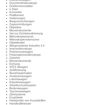
Industriewaagen
Durchlichtmikroskope
Größenmessstäbe
λ-Slips
Konverter
Plattformen
Halterungen
Biegevorrichtungen
Zugvorrichtungen
Objektive
Messinstrumente
Set zur Dichtebestimmung
Mikroskopkameras
Mikroskopkondensoren
Objekthalter
Wiegesysteme Industrie 4.0
Inversmikroskope
Präzisionswaagen
Polarisationsmikroskope
Zubehör
Messinstrumente
Eichung
ATEX Waagen
Zertifizierung
Bezahlautomaten
Analysenwaagen
Laborwaagen
Industriewaagen
Arbeitsschutzhauben
Bodenwaagen
Taschenwaagen
Zählsysteme
Ersatzteile
Härteprüfer von Kunststoffen
Handkraftmesser