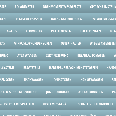
RÄTE
POLARIMETER
DREHMOMENTMESSGERÄTE
OPTISCHE INSTRU
LÖCKE
REGISTRIERKASSEN
DAKKS-KALIBRIERUNG
UMFANGMESSGER
Λ-SLIPS
KONVERTER
PLATTFORMEN
HALTERUNGEN
BIE
RAS
MIKROSKOPKONDENSOREN
OBJEKTHALTER
WIEGESYSTEME IND
CHUNG
ATEX WAAGEN
ZERTIFIZIERUNG
BEZAHLAUTOMATEN
HLSYSTEME
ERSATZTEILE
HÄRTEPRÜFER VON KUNSTSTOFFEN
HANDK
SENSOREN
TISCHWAAGEN
IONISATOREN
HÄNGEWAAGEN
BA
UCKER & DRUCKERZUBEHÖR
JUNCTIONBOXEN
AUFFAHRRAMPEN
PL
ÄRTEVERGLEICHSPLATTEN
KRAFTMESSGERÄTE
SCHNITTSTELLENMODULE