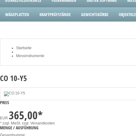
DUNKELFELDEINSÄTZE
FEDERWAAGEN
SAUTER SOFTWARE
MESS
WÄGEPLATTEN
KRAFTPRÜFSTÄNDE
GEWICHTSKÖRBE
OBJEKTK
Startseite
Messinstrumente
CO 10-Y5
PREIS
365,00
*
EUR
* zzgl. MwSt.
zzgl. Versandkosten
MENGE / AUSFÜHRUNG
Gesamtsumme: