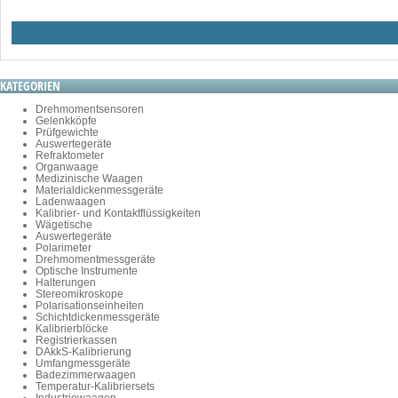
KATEGORIEN
Drehmomentsensoren
Gelenkköpfe
Prüfgewichte
Auswertegeräte
Refraktometer
Organwaage
Medizinische Waagen
Materialdickenmessgeräte
Ladenwaagen
Kalibrier- und Kontaktflüssigkeiten
Wägetische
Auswertegeräte
Polarimeter
Drehmomentmessgeräte
Optische Instrumente
Halterungen
Stereomikroskope
Polarisationseinheiten
Schichtdickenmessgeräte
Kalibrierblöcke
Registrierkassen
DAkkS-Kalibrierung
Umfangmessgeräte
Badezimmerwaagen
Temperatur-Kalibriersets