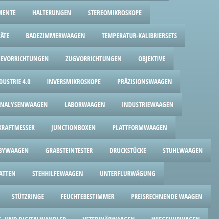
MENTE
HALTERUNGEN
STEREOMIKROSKOPE
ÄTE
BADEZIMMERWAAGEN
TEMPERATUR-KALIBRIERSETS
GEVORRICHTUNGEN
ZUGVORRICHTUNGEN
OBJEKTIVE
USTRIE 4.0
INVERSMIKROSKOPE
PRÄZISIONSWAAGEN
ANALYSENWAAGEN
LABORWAAGEN
INDUSTRIEWAAGEN
RAFTMESSER
JUNCTIONBOXEN
PLATTFORMWAAGEN
BYWAAGEN
GRABSTEINTESTER
DRUCKSTÜCKE
STUHLWAAGEN
ATTEN
STEHHILFEWAAGEN
UNTERFLURWÄGUNG
STÜTZRINGE
FEUCHTEBESTIMMER
PREISRECHNENDE WAAGEN