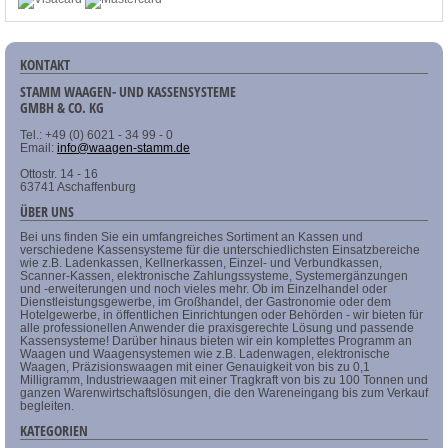
KONTAKT
STAMM WAAGEN- UND KASSENSYSTEME
GMBH & CO. KG
Tel.: +49 (0) 6021 - 34 99 - 0
Email:
info@waagen-stamm.de
Ottostr. 14 - 16
63741 Aschaffenburg
ÜBER UNS
Bei uns finden Sie ein umfangreiches Sortiment an Kassen und
verschiedene Kassensysteme für die unterschiedlichsten Einsatzbereiche
wie z.B. Ladenkassen, Kellnerkassen, Einzel- und Verbundkassen,
Scanner-Kassen, elektronische Zahlungssysteme, Systemergänzungen
und -erweiterungen und noch vieles mehr. Ob im Einzelhandel oder
Dienstleistungsgewerbe, im Großhandel, der Gastronomie oder dem
Hotelgewerbe, in öffentlichen Einrichtungen oder Behörden - wir bieten für
alle professionellen Anwender die praxisgerechte Lösung und passende
Kassensysteme! Darüber hinaus bieten wir ein komplettes Programm an
Waagen und Waagensystemen wie z.B. Ladenwagen, elektronische
Waagen, Präzisionswaagen mit einer Genauigkeit von bis zu 0,1
Milligramm, Industriewaagen mit einer Tragkraft von bis zu 100 Tonnen und
ganzen Warenwirtschaftslösungen, die den Wareneingang bis zum Verkauf
begleiten.
KATEGORIEN