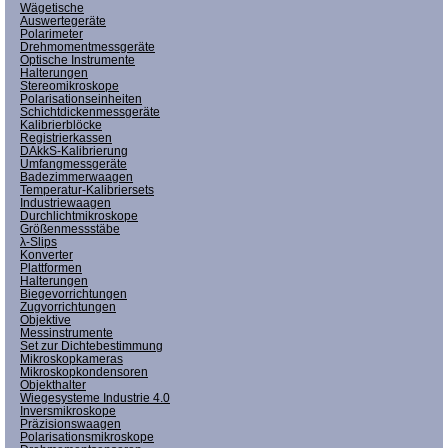
Wägetische
Auswertegeräte
Polarimeter
Drehmomentmessgeräte
Optische Instrumente
Halterungen
Stereomikroskope
Polarisationseinheiten
Schichtdickenmessgeräte
Kalibrierblöcke
Registrierkassen
DAkkS-Kalibrierung
Umfangmessgeräte
Badezimmerwaagen
Temperatur-Kalibriersets
Industriewaagen
Durchlichtmikroskope
Größenmessstäbe
λ-Slips
Konverter
Plattformen
Halterungen
Biegevorrichtungen
Zugvorrichtungen
Objektive
Messinstrumente
Set zur Dichtebestimmung
Mikroskopkameras
Mikroskopkondensoren
Objekthalter
Wiegesysteme Industrie 4.0
Inversmikroskope
Präzisionswaagen
Polarisationsmikroskope