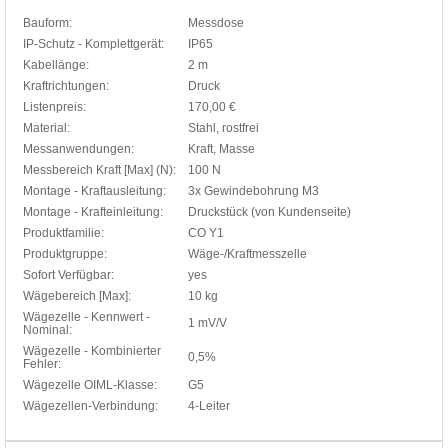
Bauform:
Messdose
IP-Schutz - Komplettgerät:
IP65
Kabellänge:
2 m
Kraftrichtungen:
Druck
Listenpreis:
170,00 €
Material:
Stahl, rostfrei
Messanwendungen:
Kraft, Masse
Messbereich Kraft [Max] (N):
100 N
Montage - Kraftausleitung:
3x Gewindebohrung M3
Montage - Krafteinleitung:
Druckstück (von Kundenseite)
Produktfamilie:
CO Y1
Produktgruppe:
Wäge-/Kraftmesszelle
Sofort Verfügbar:
yes
Wägebereich [Max]:
10 kg
Wägezelle - Kennwert -
1 mV/V
Nominal:
Wägezelle - Kombinierter
0,5%
Fehler:
Wägezelle OIML-Klasse:
G5
Wägezellen-Verbindung:
4-Leiter