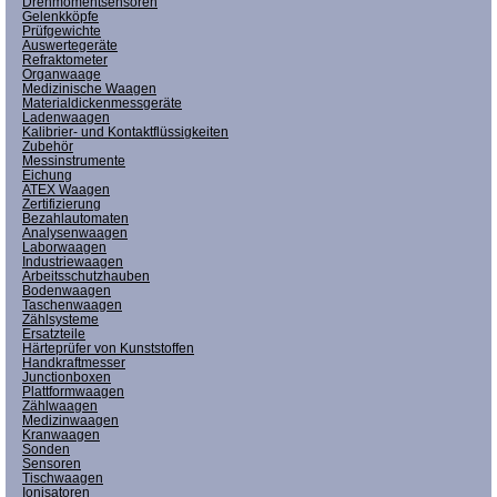
Drehmomentsensoren
Gelenkköpfe
Prüfgewichte
Auswertegeräte
Refraktometer
Organwaage
Medizinische Waagen
Materialdickenmessgeräte
Ladenwaagen
Kalibrier- und Kontaktflüssigkeiten
Zubehör
Messinstrumente
Eichung
ATEX Waagen
Zertifizierung
Bezahlautomaten
Analysenwaagen
Laborwaagen
Industriewaagen
Arbeitsschutzhauben
Bodenwaagen
Taschenwaagen
Zählsysteme
Ersatzteile
Härteprüfer von Kunststoffen
Handkraftmesser
Junctionboxen
Plattformwaagen
Zählwaagen
Medizinwaagen
Kranwaagen
Sonden
Sensoren
Tischwaagen
Ionisatoren