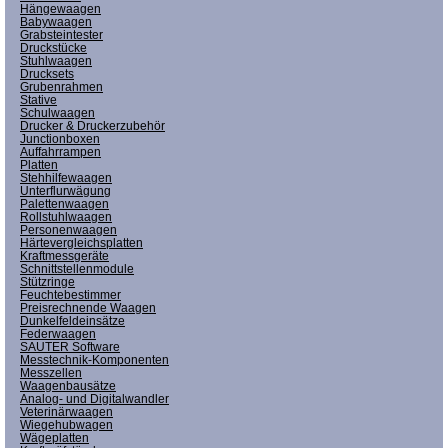
Hängewaagen
Babywaagen
Grabsteintester
Druckstücke
Stuhlwaagen
Drucksets
Grubenrahmen
Stative
Schulwaagen
Drucker & Druckerzubehör
Junctionboxen
Auffahrrampen
Platten
Stehhilfewaagen
Unterflurwägung
Palettenwaagen
Rollstuhlwaagen
Personenwaagen
Härtevergleichsplatten
Kraftmessgeräte
Schnittstellenmodule
Stützringe
Feuchtebestimmer
Preisrechnende Waagen
Dunkelfeldeinsätze
Federwaagen
SAUTER Software
Messtechnik-Komponenten
Messzellen
Waagenbausätze
Analog- und Digitalwandler
Veterinärwaagen
Wiegehubwagen
Wägeplatten