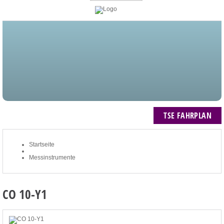
STARTSEITE
BLOG
MEIN KONTO
NEWSLETTER
TSE FAHRPLAN
ZUM WARENKORB: 0 ARTIKEL / € 0,00
TSE FAHRPLAN
Startseite
Messinstrumente
CO 10-Y1