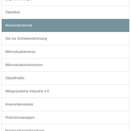
Objektive
Messinstrumente
Set zur Dichtebestimmung
Mikroskopkameras
Mikroskopkondensoren
Objekthalter
Wiegesysteme Industrie 4.0
Inversmikroskope
Präzisionswaagen
Polarisationsmikroskope