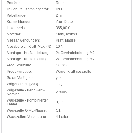
Bauform:
Rund
IP-Schutz - Komplettgerät:
IP66
Kabellänge:
2 m
Kraftrichtungen:
Zug, Druck
Listenpreis:
365,00 €
Material:
Stahl, rostfrei
Messanwendungen:
Kraft, Masse
Messbereich Kraft [Max] (N):
10 N
Montage - Kraftausleitung:
2x Gewindebohrung M2
Montage - Krafteinleitung:
2x Gewindebohrung M2
Produktfamilie:
CO Y5
Produktgruppe:
Wäge-/Kraftmesszelle
Sofort Verfügbar:
yes
Wägebereich [Max]:
1 kg
Wägezelle - Kennwert -
2 mV/V
Nominal:
Wägezelle - Kombinierter
0,1%
Fehler:
Wägezelle OIML-Klasse:
G1
Wägezellen-Verbindung:
4-Leiter