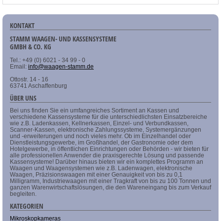
KONTAKT
STAMM WAAGEN- UND KASSENSYSTEME
GMBH & CO. KG
Tel.: +49 (0) 6021 - 34 99 - 0
Email:
info@waagen-stamm.de
Ottostr. 14 - 16
63741 Aschaffenburg
ÜBER UNS
Bei uns finden Sie ein umfangreiches Sortiment an Kassen und
verschiedene Kassensysteme für die unterschiedlichsten Einsatzbereiche
wie z.B. Ladenkassen, Kellnerkassen, Einzel- und Verbundkassen,
Scanner-Kassen, elektronische Zahlungssysteme, Systemergänzungen
und -erweiterungen und noch vieles mehr. Ob im Einzelhandel oder
Dienstleistungsgewerbe, im Großhandel, der Gastronomie oder dem
Hotelgewerbe, in öffentlichen Einrichtungen oder Behörden - wir bieten für
alle professionellen Anwender die praxisgerechte Lösung und passende
Kassensysteme! Darüber hinaus bieten wir ein komplettes Programm an
Waagen und Waagensystemen wie z.B. Ladenwagen, elektronische
Waagen, Präzisionswaagen mit einer Genauigkeit von bis zu 0,1
Milligramm, Industriewaagen mit einer Tragkraft von bis zu 100 Tonnen und
ganzen Warenwirtschaftslösungen, die den Wareneingang bis zum Verkauf
begleiten.
KATEGORIEN
Mikroskopkameras