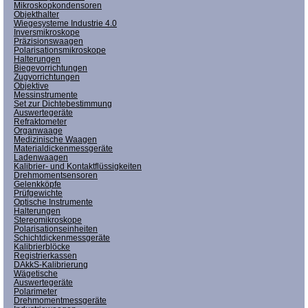
Mikroskopkondensoren
Objekthalter
Wiegesysteme Industrie 4.0
Inversmikroskope
Präzisionswaagen
Polarisationsmikroskope
Halterungen
Biegevorrichtungen
Zugvorrichtungen
Objektive
Messinstrumente
Set zur Dichtebestimmung
Auswertegeräte
Refraktometer
Organwaage
Medizinische Waagen
Materialdickenmessgeräte
Ladenwaagen
Kalibrier- und Kontaktflüssigkeiten
Drehmomentsensoren
Gelenkköpfe
Prüfgewichte
Optische Instrumente
Halterungen
Stereomikroskope
Polarisationseinheiten
Schichtdickenmessgeräte
Kalibrierblöcke
Registrierkassen
DAkkS-Kalibrierung
Wägetische
Auswertegeräte
Polarimeter
Drehmomentmessgeräte