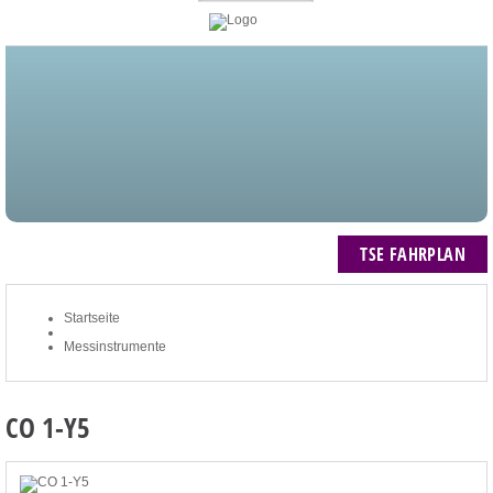
STARTSEITE
BLOG
MEIN KONTO
NEWSLETTER
TSE FAHRPLAN
ZUM WARENKORB: 0 ARTIKEL / € 0,00
TSE FAHRPLAN
Startseite
Messinstrumente
CO 1-Y5