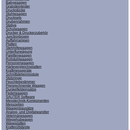
Babywaagen
Grabsteintester
Druckstücke
Stuhlwaagen
Drucksets
Grubenrahmen
Stative
Schulwaagen
Drucker & Druckerzubehör
Junctionboxen
Auffahrrampen
Platten
Stehhilfewaagen
Unterflurwägung
Palettenwaagen
Rollstuhlwaagen
Personenwaagen
Härtevergleichsplatten
Kraftmessgeräte
Schnittstellenmodule
Stützringe
Feuchtebestimmer
Preisrechnende Waagen
Dunkelfeldeinsätze
Federwaagen
SAUTER Software
Messtechnik-Komponenten
Messzellen
Waagenbausätze
Analog- und Digitalwandler
Veterinärwaagen
Wiegehubwagen
Wägeplatten
Kraftprüfstände