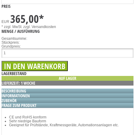
PREIS
365,00
*
EUR
* zzgl. MwSt.
zzgl. Versandkosten
MENGE / AUSFÜHRUNG
Gesamtsumme:
Stückpreis:
Grundpreis:
LAGERBESTAND
AUF LAGER
LIEFERZEIT: 1 WOCHE
BESCHREIBUNG
INFORMATIONEN
ZUBEHÖR
FRAGE ZUM PRODUKT
CE und RoHS konform
Sehr niedrige Bauform
Geeignet für Prüfstände, Kraftmessgeräte, Automationsanlagen etc.