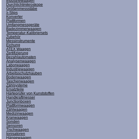
Industriewaagen
Durchlichtmikroskope
Größenmessstäbe
λ-Slips
Konverter
Plattformen
Umfangmessgeräte
Badezimmerwaagen
Temperatur-Kalibriersets
Zubehör
Messinstrumente
Eichung
ATEX Waagen
Zertifizierung
Bezahlautomaten
Analysenwaagen
Laborwaagen
Industriewaagen
Arbeitsschutzhauben
Bodenwaagen
Taschenwaagen
Zählsysteme
Ersatzteile
Härteprüfer von Kunststoffen
Handkraftmesser
Junctionboxen
Plattformwaagen
Zählwaagen
Medizinwaagen
Kranwaagen
Sonden
Sensoren
Tischwaagen
Ionisatoren
Hängewaagen