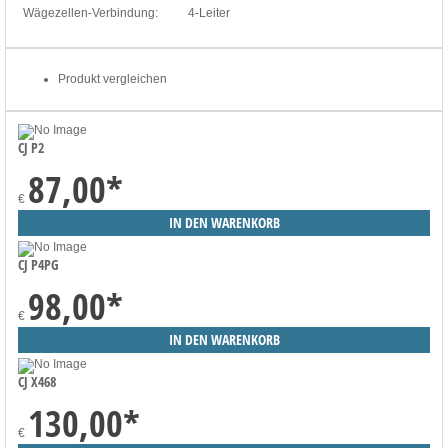
Wägezellen-Verbindung:
4-Leiter
Produkt vergleichen
CJ P2
87,00
*
€
CJ P4PG
98,00
*
€
CJ X468
130,00
*
€