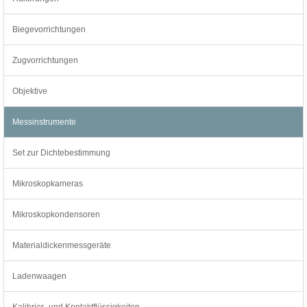
Biegevorrichtungen
Zugvorrichtungen
Objektive
Messinstrumente
Set zur Dichtebestimmung
Mikroskopkameras
Mikroskopkondensoren
Materialdickenmessgeräte
Ladenwaagen
Kalibrier- und Kontaktflüssigkeiten