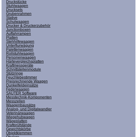
Druckstücke
Stuhlwaagen
Drucksets
Grubenrahmen
Stative
Schulwaagen
Drucker & Druckerzubehör
Junctionboxen
Auffahrrampen
Platten
Stehhilfewaagen
Unterflurwägung
Palettenwaagen
Rollstuhlwaagen
Personenwaagen
Härtevergleichsplatten
Kraftmessgeräte
Schnittstellenmodule
Stützringe
Feuchtebestimmer
Preisrechnende Waagen
Dunkelfeldeinsätze
Federwaagen
SAUTER Software
Messtechnik-Komponenten
Messzellen
Waagenbausätze
Analog- und Digitalwandler
Veterinärwaagen
Wiegehubwagen
Wägeplatten
Kraftprüfstände
Gewichtskörbe
Objektklemmen
Okulare