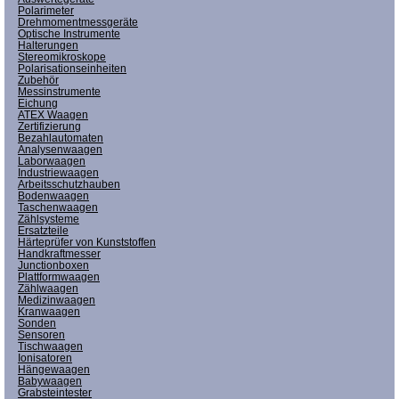
Polarimeter
Drehmomentmessgeräte
Optische Instrumente
Halterungen
Stereomikroskope
Polarisationseinheiten
Zubehör
Messinstrumente
Eichung
ATEX Waagen
Zertifizierung
Bezahlautomaten
Analysenwaagen
Laborwaagen
Industriewaagen
Arbeitsschutzhauben
Bodenwaagen
Taschenwaagen
Zählsysteme
Ersatzteile
Härteprüfer von Kunststoffen
Handkraftmesser
Junctionboxen
Plattformwaagen
Zählwaagen
Medizinwaagen
Kranwaagen
Sonden
Sensoren
Tischwaagen
Ionisatoren
Hängewaagen
Babywaagen
Grabsteintester