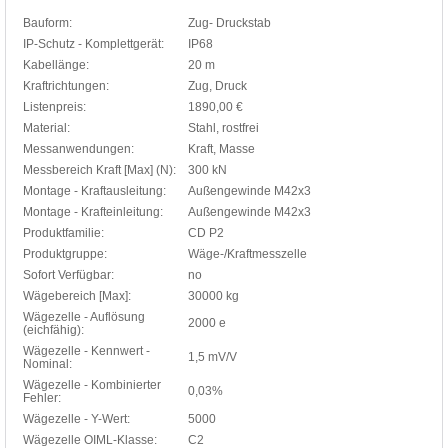
Bauform:
Zug- Druckstab
IP-Schutz - Komplettgerät:
IP68
Kabellänge:
20 m
Kraftrichtungen:
Zug, Druck
Listenpreis:
1890,00 €
Material:
Stahl, rostfrei
Messanwendungen:
Kraft, Masse
Messbereich Kraft [Max] (N):
300 kN
Montage - Kraftausleitung:
Außengewinde M42x3
Montage - Krafteinleitung:
Außengewinde M42x3
Produktfamilie:
CD P2
Produktgruppe:
Wäge-/Kraftmesszelle
Sofort Verfügbar:
no
Wägebereich [Max]:
30000 kg
Wägezelle - Auflösung
2000 e
(eichfähig):
Wägezelle - Kennwert -
1,5 mV/V
Nominal:
Wägezelle - Kombinierter
0,03%
Fehler:
Wägezelle - Y-Wert:
5000
Wägezelle OIML-Klasse:
C2