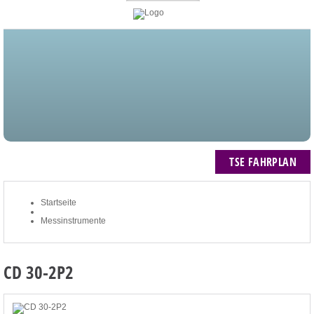
STARTSEITE
BLOG
MEIN KONTO
NEWSLETTER
TSE FAHRPLAN
ZUM WARENKORB: 0 ARTIKEL / € 0,00
TSE FAHRPLAN
Startseite
Messinstrumente
CD 30-2P2