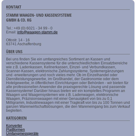
KONTAKT
STAMM WAAGEN- UND KASSENSYSTEME
GMBH & CO. KG
Tel.: +49 (0) 6021 - 34 99 - 0
Email:
info@waagen-stamm.de
Ottostr. 14 - 16
63741 Aschaffenburg
ÜBER UNS
Bei uns finden Sie ein umfangreiches Sortiment an Kassen und
verschiedene Kassensysteme für die unterschiedlichsten Einsatzbereiche
wie z.B. Ladenkassen, Kellnerkassen, Einzel- und Verbundkassen,
Scanner-Kassen, elektronische Zahlungssysteme, Systemergänzungen
und -erweiterungen und noch vieles mehr. Ob im Einzelhandel oder
Dienstleistungsgewerbe, im Großhandel, der Gastronomie oder dem
Hotelgewerbe, in öffentlichen Einrichtungen oder Behörden - wir bieten für
alle professionellen Anwender die praxisgerechte Lösung und passende
Kassensysteme! Darüber hinaus bieten wir ein komplettes Programm an
Waagen und Waagensystemen wie z.B. Ladenwagen, elektronische
Waagen, Präzisionswaagen mit einer Genauigkeit von bis zu 0,1
Milligramm, Industriewaagen mit einer Tragkraft von bis zu 100 Tonnen und
ganzen Warenwirtschaftslösungen, die den Wareneingang bis zum Verkauf
begleiten.
KATEGORIEN
Konverter
Plattformen
Umfangmessgeräte