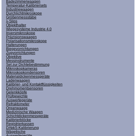
Badezimmerwaagen
Temperatur-Kalibriersets
Industriewaagen
Durchlichtmikroskope
Größenmessstäbe
λ-Slips
Objekthalter
Wiegesysteme Industrie 4.0
Inversmikroskope
Präzisionswaagen
Polarisationsmikroskope
Halterungen
Biegevorrichtungen
Zugvorrichtungen
Objektive
Messinstrumente
Set zur Dichtebestimmung
Mikroskopkameras
Mikroskopkondensoren
Materialdickenmessgeräte
Ladenwaagen
Kalibrier- und Kontaktflüssigkeiten
Drehmomentsensoren
Gelenkköpfe
Prüfgewichte
Auswertegeräte
Refraktometer
Organwaage
Medizinische Waagen
Schichtdickenmessgeräte
Kalibrierblöcke
Registrierkassen
DAkkS-Kalibrierung
Wägetische
Auswertegeräte