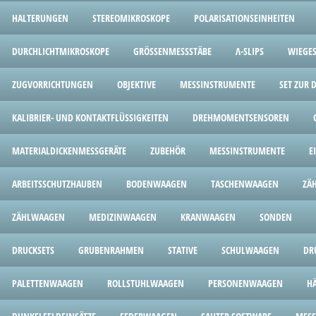
HALTERUNGEN
STEREOMIKROSKOPE
POLARISATIONSEINHEITEN
DURCHLICHTMIKROSKOPE
GRÖSSENMESSSTÄBE
Λ-SLIPS
WIEGES
ZUGVORRICHTUNGEN
OBJEKTIVE
MESSINSTRUMENTE
SET ZUR
KALIBRIER- UND KONTAKTFLÜSSIGKEITEN
DREHMOMENTSENSOREN
MATERIALDICKENMESSGERÄTE
ZUBEHÖR
MESSINSTRUMENTE
E
ARBEITSSCHUTZHAUBEN
BODENWAAGEN
TASCHENWAAGEN
ZÄ
ZÄHLWAAGEN
MEDIZINWAAGEN
KRANWAAGEN
SONDEN
DRUCKSETS
GRUBENRAHMEN
STATIVE
SCHULWAAGEN
DR
PALETTENWAAGEN
ROLLSTUHLWAAGEN
PERSONENWAAGEN
H