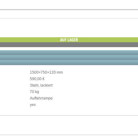
AUF LAGER
1500×750×120 mm
590,00 €
Stahl, lackiert
70 kg
Auffahrrampe
yes