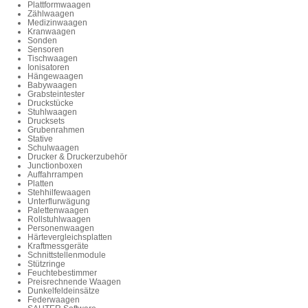
Plattformwaagen
Zählwaagen
Medizinwaagen
Kranwaagen
Sonden
Sensoren
Tischwaagen
Ionisatoren
Hängewaagen
Babywaagen
Grabsteintester
Druckstücke
Stuhlwaagen
Drucksets
Grubenrahmen
Stative
Schulwaagen
Drucker & Druckerzubehör
Junctionboxen
Auffahrrampen
Platten
Stehhilfewaagen
Unterflurwägung
Palettenwaagen
Rollstuhlwaagen
Personenwaagen
Härtevergleichsplatten
Kraftmessgeräte
Schnittstellenmodule
Stützringe
Feuchtebestimmer
Preisrechnende Waagen
Dunkelfeldeinsätze
Federwaagen