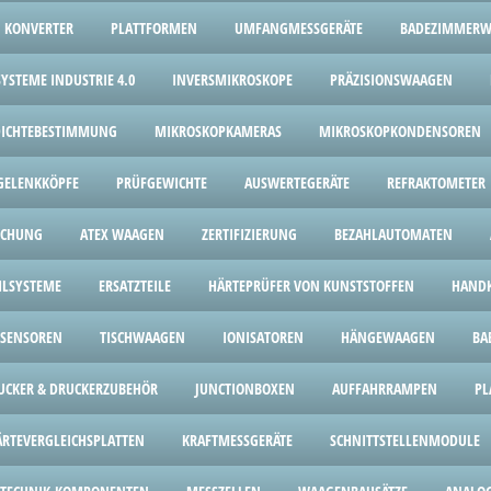
KONVERTER
PLATTFORMEN
UMFANGMESSGERÄTE
BADEZIMMER
YSTEME INDUSTRIE 4.0
INVERSMIKROSKOPE
PRÄZISIONSWAAGEN
 DICHTEBESTIMMUNG
MIKROSKOPKAMERAS
MIKROSKOPKONDENSOREN
GELENKKÖPFE
PRÜFGEWICHTE
AUSWERTEGERÄTE
REFRAKTOMETER
ICHUNG
ATEX WAAGEN
ZERTIFIZIERUNG
BEZAHLAUTOMATEN
HLSYSTEME
ERSATZTEILE
HÄRTEPRÜFER VON KUNSTSTOFFEN
HANDK
SENSOREN
TISCHWAAGEN
IONISATOREN
HÄNGEWAAGEN
BA
UCKER & DRUCKERZUBEHÖR
JUNCTIONBOXEN
AUFFAHRRAMPEN
PL
ÄRTEVERGLEICHSPLATTEN
KRAFTMESSGERÄTE
SCHNITTSTELLENMODULE