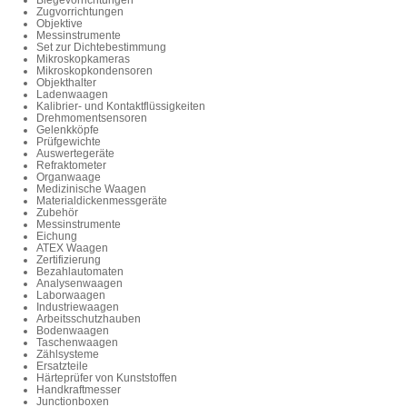
Biegevorrichtungen
Zugvorrichtungen
Objektive
Messinstrumente
Set zur Dichtebestimmung
Mikroskopkameras
Mikroskopkondensoren
Objekthalter
Ladenwaagen
Kalibrier- und Kontaktflüssigkeiten
Drehmomentsensoren
Gelenkköpfe
Prüfgewichte
Auswertegeräte
Refraktometer
Organwaage
Medizinische Waagen
Materialdickenmessgeräte
Zubehör
Messinstrumente
Eichung
ATEX Waagen
Zertifizierung
Bezahlautomaten
Analysenwaagen
Laborwaagen
Industriewaagen
Arbeitsschutzhauben
Bodenwaagen
Taschenwaagen
Zählsysteme
Ersatzteile
Härteprüfer von Kunststoffen
Handkraftmesser
Junctionboxen