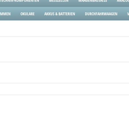
TECHNIK-KOMPONENTEN
MESSZELLEN
WAAGENBAUSÄTZE
ANALOG
LEMMEN
OKULARE
AKKUS & BATTERIEN
DURCHFAHRWAAGEN