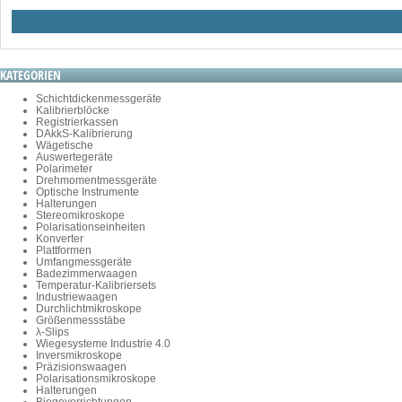
KATEGORIEN
Schichtdickenmessgeräte
Kalibrierblöcke
Registrierkassen
DAkkS-Kalibrierung
Wägetische
Auswertegeräte
Polarimeter
Drehmomentmessgeräte
Optische Instrumente
Halterungen
Stereomikroskope
Polarisationseinheiten
Konverter
Plattformen
Umfangmessgeräte
Badezimmerwaagen
Temperatur-Kalibriersets
Industriewaagen
Durchlichtmikroskope
Größenmessstäbe
λ-Slips
Wiegesysteme Industrie 4.0
Inversmikroskope
Präzisionswaagen
Polarisationsmikroskope
Halterungen