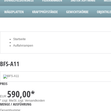
DUNKELFELDEINSÄTZE
FEDERWAAGEN
SAUTER SOFTWARE
MESS
WÄGEPLATTEN
KRAFTPRÜFSTÄNDE
GEWICHTSKÖRBE
OBJEKTK
Startseite
Auffahrrampen
BFS-A11
PREIS
590,00
*
EUR
* zzgl. MwSt.
zzgl. Versandkosten
MENGE / AUSFÜHRUNG
Gesamtsumme: