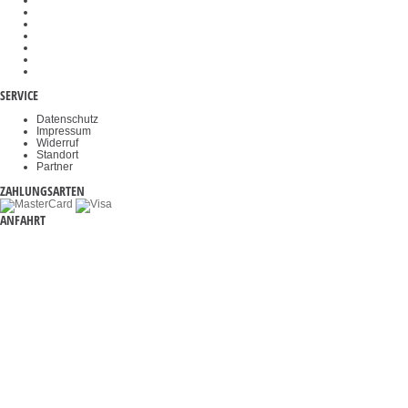
Gewichtskörbe
Objektklemmen
Okulare
Akkus & Batterien
Durchfahrwaagen
Videomikroskope
Haltegriffe
SERVICE
Datenschutz
Impressum
Widerruf
Standort
Partner
ZAHLUNGSARTEN
ANFAHRT