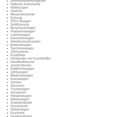
Drehmomentmessgeräte
Optische Instrumente
Halterungen
Zubehör
Messinstrumente
Eichung
ATEX Waagen
Zertifizierung
Bezahlautomaten
Analysenwaagen
Laborwaagen
Industriewaagen
Arbeitsschutzhauben
Bodenwaagen
Taschenwaagen
Zählsysteme
Ersatzteile
Härteprüfer von Kunststoffen
Handkraftmesser
Junctionboxen
Plattformwaagen
Zählwaagen
Medizinwaagen
Kranwaagen
Sonden
Sensoren
Tischwaagen
Ionisatoren
Hängewaagen
Babywaagen
Grabsteintester
Druckstücke
Stuhlwaagen
Drucksets
Grubenrahmen