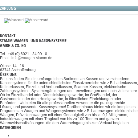
ZAHLUNG
KONTAKT
STAMM WAAGEN- UND KASSENSYSTEME
GMBH & CO. KG
Tel.: +49 (0) 6021 - 34 99 - 0
Email:
info@waagen-stamm.de
Ottostr. 14 - 16
63741 Aschaffenburg
ÜBER UNS
Bei uns finden Sie ein umfangreiches Sortiment an Kassen und verschiedene
Kassensysteme für die unterschiedlichsten Einsatzbereiche wie z.B. Ladenkassen,
Kellnerkassen, Einzel- und Verbundkassen, Scanner-Kassen, elektronische
Zahlungssysteme, Systemergänzungen und -erweiterungen und noch vieles mehr.
Ob im Einzelhandel oder Dienstleistungsgewerbe, im Großhandel, der
Gastronomie oder dem Hotelgewerbe, in öffentlichen Einrichtungen oder
Behörden - wir bieten für alle professionellen Anwender die praxisgerechte
Lösung und passende Kassensysteme! Darüber hinaus bieten wir ein komplettes
Programm an Waagen und Waagensystemen wie z.B. Ladenwagen, elektronische
Waagen, Präzisionswaagen mit einer Genauigkeit von bis zu 0,1 Milligramm,
Industriewaagen mit einer Tragkraft von bis zu 100 Tonnen und ganzen
Warenwirtschaftslösungen, die den Wareneingang bis zum Verkauf begleiten.
KATEGORIEN
Größenmessstäbe