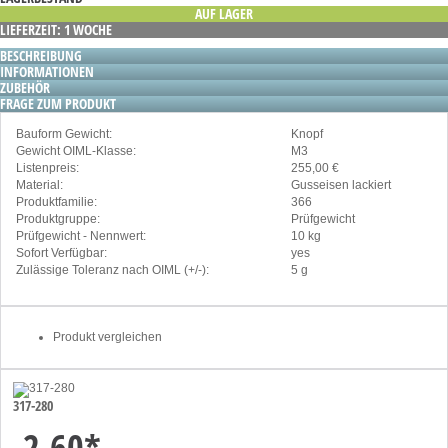
AUF LAGER
LIEFERZEIT: 1 WOCHE
BESCHREIBUNG
INFORMATIONEN
ZUBEHÖR
FRAGE ZUM PRODUKT
Bauform Gewicht:
Knopf
Gewicht OIML-Klasse:
M3
Listenpreis:
255,00 €
Material:
Gusseisen lackiert
Produktfamilie:
366
Produktgruppe:
Prüfgewicht
Prüfgewicht - Nennwert:
10 kg
Sofort Verfügbar:
yes
Zulässige Toleranz nach OIML (+/-):
5 g
Produkt vergleichen
317-280
2,60
*