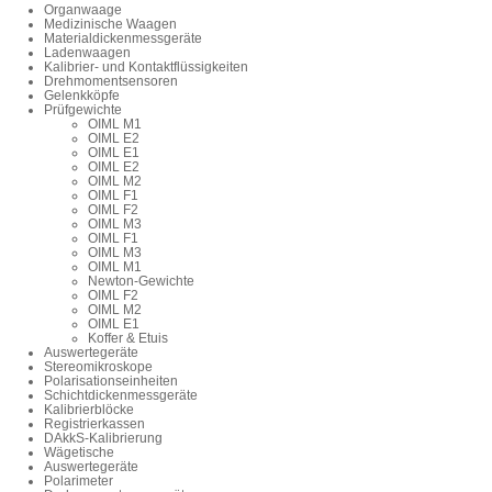
Organwaage
Medizinische Waagen
Materialdickenmessgeräte
Ladenwaagen
Kalibrier- und Kontaktflüssigkeiten
Drehmomentsensoren
Gelenkköpfe
Prüfgewichte
OIML M1
OIML E2
OIML E1
OIML E2
OIML M2
OIML F1
OIML F2
OIML M3
OIML F1
OIML M3
OIML M1
Newton-Gewichte
OIML F2
OIML M2
OIML E1
Koffer & Etuis
Auswertegeräte
Stereomikroskope
Polarisationseinheiten
Schichtdickenmessgeräte
Kalibrierblöcke
Registrierkassen
DAkkS-Kalibrierung
Wägetische
Auswertegeräte
Polarimeter