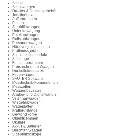
Stative
Schulwaagen
Drucker & Druckerzubehör
Junctionboxen
Auffahrrampen
Platten
Stehhilfewaagen
Unterflurwägung
Palettenwaagen
Rollstuhlwaagen
Personenwaagen
Härtevergleichsplatten
Kraftmessgeräte
Schnittstellenmodule
Stützringe
Feuchtebestimmer
Preisrechnende Waagen
Dunkelfeldeinsätze
Federwaagen
SAUTER Software
Messtechnik-Komponenten
Messzellen
Waagenbausätze
Analog- und Digitalwandler
Veterinärwaagen
Wiegehubwagen
Wägeplatten
Kraftprüfstände
Gewichtskörbe
Objektklemmen
Okulare
Akkus & Batterien
Durchfahrwaagen
Videomikroskope