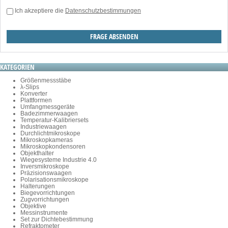
Ich akzeptiere die
Datenschutzbestimmungen
KATEGORIEN
Größenmessstäbe
λ-Slips
Konverter
Plattformen
Umfangmessgeräte
Badezimmerwaagen
Temperatur-Kalibriersets
Industriewaagen
Durchlichtmikroskope
Mikroskopkameras
Mikroskopkondensoren
Objekthalter
Wiegesysteme Industrie 4.0
Inversmikroskope
Präzisionswaagen
Polarisationsmikroskope
Halterungen
Biegevorrichtungen
Zugvorrichtungen
Objektive
Messinstrumente
Set zur Dichtebestimmung
Refraktometer