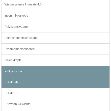
Wiegesysteme Industrie 4.0
Inversmikroskope
Präzisionswaagen
Polarisationsmikroskope
Drehmomentsensoren
Gelenkköpfe
Prüfgewichte
OIML M2
OIML E1
Newton-Gewichte