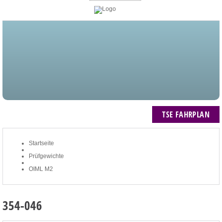
STARTSEITE
BLOG
MEIN KONTO
NEWSLETTER
TSE FAHRPLAN
ZUM WARENKORB: 0 ARTIKEL / € 0,00
TSE FAHRPLAN
Startseite
Prüfgewichte
OIML M2
354-046