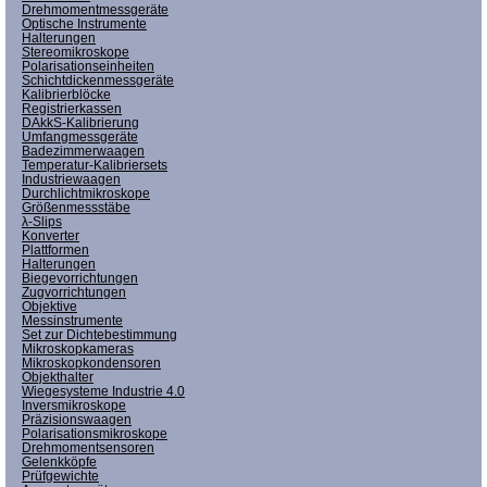
Drehmomentmessgeräte
Optische Instrumente
Halterungen
Stereomikroskope
Polarisationseinheiten
Schichtdickenmessgeräte
Kalibrierblöcke
Registrierkassen
DAkkS-Kalibrierung
Umfangmessgeräte
Badezimmerwaagen
Temperatur-Kalibriersets
Industriewaagen
Durchlichtmikroskope
Größenmessstäbe
λ-Slips
Konverter
Plattformen
Halterungen
Biegevorrichtungen
Zugvorrichtungen
Objektive
Messinstrumente
Set zur Dichtebestimmung
Mikroskopkameras
Mikroskopkondensoren
Objekthalter
Wiegesysteme Industrie 4.0
Inversmikroskope
Präzisionswaagen
Polarisationsmikroskope
Drehmomentsensoren
Gelenkköpfe
Prüfgewichte