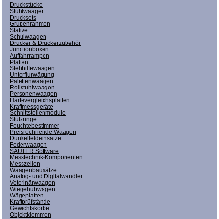
Druckstücke
Stuhlwaagen
Drucksets
Grubenrahmen
Stative
Schulwaagen
Drucker & Druckerzubehör
Junctionboxen
Auffahrrampen
Platten
Stehhilfewaagen
Unterflurwägung
Palettenwaagen
Rollstuhlwaagen
Personenwaagen
Härtevergleichsplatten
Kraftmessgeräte
Schnittstellenmodule
Stützringe
Feuchtebestimmer
Preisrechnende Waagen
Dunkelfeldeinsätze
Federwaagen
SAUTER Software
Messtechnik-Komponenten
Messzellen
Waagenbausätze
Analog- und Digitalwandler
Veterinärwaagen
Wiegehubwagen
Wägeplatten
Kraftprüfstände
Gewichtskörbe
Objektklemmen