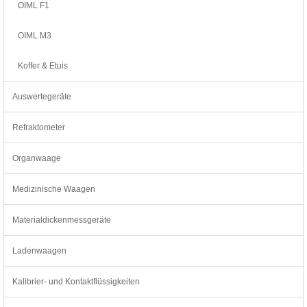
OIML F1
OIML M3
Koffer & Etuis
Auswertegeräte
Refraktometer
Organwaage
Medizinische Waagen
Materialdickenmessgeräte
Ladenwaagen
Kalibrier- und Kontaktflüssigkeiten