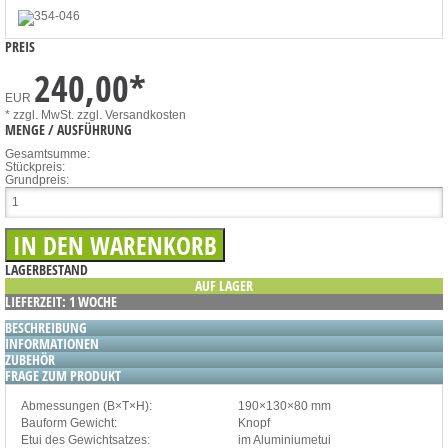
PREIS
240,00
*
EUR
* zzgl. MwSt.
zzgl. Versandkosten
MENGE / AUSFÜHRUNG
Gesamtsumme:
Stückpreis:
Grundpreis:
LAGERBESTAND
AUF LAGER
LIEFERZEIT: 1 WOCHE
BESCHREIBUNG
INFORMATIONEN
ZUBEHÖR
FRAGE ZUM PRODUKT
Abmessungen (B×T×H):
190×130×80 mm
Bauform Gewicht:
Knopf
Etui des Gewichtsatzes:
im Aluminiumetui