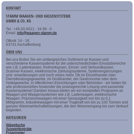
KONTAKT
STAMM WAAGEN- UND KASSENSYSTEME
GMBH & CO. KG
Tel.: +49 (0) 6021 - 34 99 - 0
Email:
info@waagen-stamm.de
Ottostr. 14 - 16
63741 Aschaffenburg
ÜBER UNS
Bei uns finden Sie ein umfangreiches Sortiment an Kassen und
verschiedene Kassensysteme für die unterschiedlichsten Einsatzbereiche
wie z.B. Ladenkassen, Kellnerkassen, Einzel- und Verbundkassen,
Scanner-Kassen, elektronische Zahlungssysteme, Systemergänzungen
und -erweiterungen und noch vieles mehr. Ob im Einzelhandel oder
Dienstleistungsgewerbe, im Großhandel, der Gastronomie oder dem
Hotelgewerbe, in öffentlichen Einrichtungen oder Behörden - wir bieten für
alle professionellen Anwender die praxisgerechte Lösung und passende
Kassensysteme! Darüber hinaus bieten wir ein komplettes Programm an
Waagen und Waagensystemen wie z.B. Ladenwagen, elektronische
Waagen, Präzisionswaagen mit einer Genauigkeit von bis zu 0,1
Milligramm, Industriewaagen mit einer Tragkraft von bis zu 100 Tonnen und
ganzen Warenwirtschaftslösungen, die den Wareneingang bis zum Verkauf
begleiten.
KATEGORIEN
Wägetische
Auswertegeräte
Polarimeter