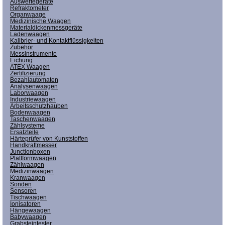
Auswertegeräte
Refraktometer
Organwaage
Medizinische Waagen
Materialdickenmessgeräte
Ladenwaagen
Kalibrier- und Kontaktflüssigkeiten
Zubehör
Messinstrumente
Eichung
ATEX Waagen
Zertifizierung
Bezahlautomaten
Analysenwaagen
Laborwaagen
Industriewaagen
Arbeitsschutzhauben
Bodenwaagen
Taschenwaagen
Zählsysteme
Ersatzteile
Härteprüfer von Kunststoffen
Handkraftmesser
Junctionboxen
Plattformwaagen
Zählwaagen
Medizinwaagen
Kranwaagen
Sonden
Sensoren
Tischwaagen
Ionisatoren
Hängewaagen
Babywaagen
Grabsteintester