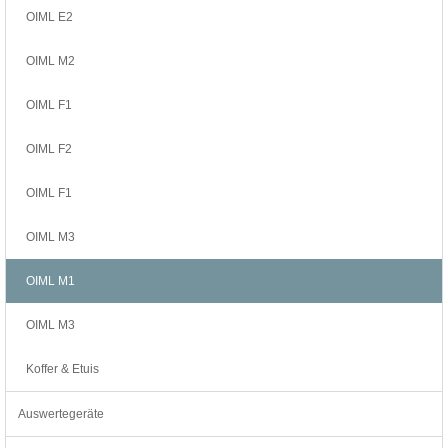
OIML E2
OIML M2
OIML F1
OIML F2
OIML F1
OIML M3
OIML M1
OIML M3
Koffer & Etuis
Auswertegeräte