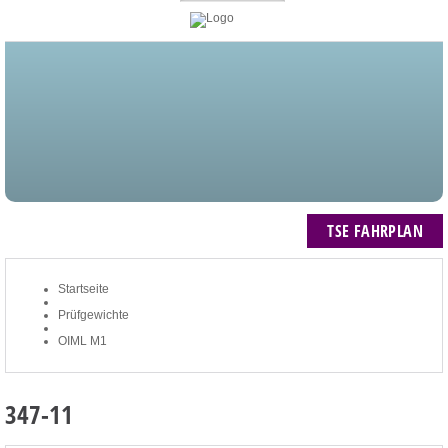
STARTSEITE
BLOG
MEIN KONTO
NEWSLETTER
TSE FAHRPLAN
ZUM WARENKORB: 0 ARTIKEL / € 0,00
TSE FAHRPLAN
Startseite
Prüfgewichte
OIML M1
347-11