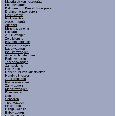
Materialdickenmessgeräte
Ladenwaagen
Kalibrier- und Kontaktflüssigkeiten
Drehmomentsensoren
Gelenkköpfe
Prüfgewichte
Auswertegeräte
Zubehör
Messinstrumente
Eichung
ATEX Waagen
Zertifizierung
Bezahlautomaten
Analysenwaagen
Laborwaagen
Industriewaagen
Arbeitsschutzhauben
Bodenwaagen
Taschenwaagen
Zählsysteme
Ersatzteile
Härteprüfer von Kunststoffen
Handkraftmesser
Junctionboxen
Plattformwaagen
Zählwaagen
Medizinwaagen
Kranwaagen
Sonden
Sensoren
Tischwaagen
Ionisatoren
Hängewaagen
Babywaagen
Grabsteintester