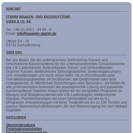
KONTAKT
STAMM WAAGEN- UND KASSENSYSTEME
GMBH & CO. KG
Tel.: +49 (0) 6021 - 34 99 - 0
Email:
info@waagen-stamm.de
Ottostr. 14 - 16
63741 Aschaffenburg
ÜBER UNS
Bei uns finden Sie ein umfangreiches Sortiment an Kassen und
verschiedene Kassensysteme für die unterschiedlichsten Einsatzbereiche
wie z.B. Ladenkassen, Kellnerkassen, Einzel- und Verbundkassen,
Scanner-Kassen, elektronische Zahlungssysteme, Systemergänzungen
und -erweiterungen und noch vieles mehr. Ob im Einzelhandel oder
Dienstleistungsgewerbe, im Großhandel, der Gastronomie oder dem
Hotelgewerbe, in öffentlichen Einrichtungen oder Behörden - wir bieten für
alle professionellen Anwender die praxisgerechte Lösung und passende
Kassensysteme! Darüber hinaus bieten wir ein komplettes Programm an
Waagen und Waagensystemen wie z.B. Ladenwagen, elektronische
Waagen, Präzisionswaagen mit einer Genauigkeit von bis zu 0,1
Milligramm, Industriewaagen mit einer Tragkraft von bis zu 100 Tonnen und
ganzen Warenwirtschaftslösungen, die den Wareneingang bis zum Verkauf
begleiten.
KATEGORIEN
Stereomikroskope
Polarisationseinheiten
Schichtdickenmessgeräte