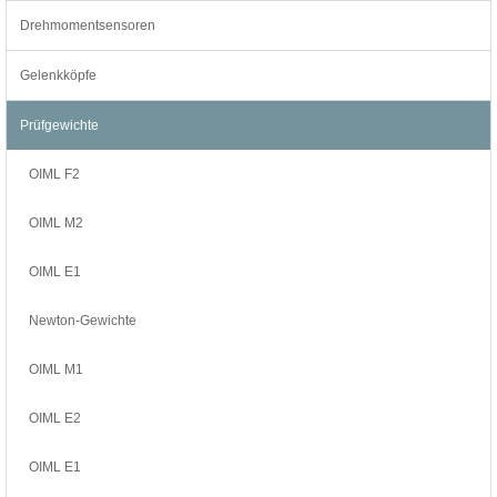
Drehmomentsensoren
Gelenkköpfe
Prüfgewichte
OIML F2
OIML M2
OIML E1
Newton-Gewichte
OIML M1
OIML E2
OIML E1