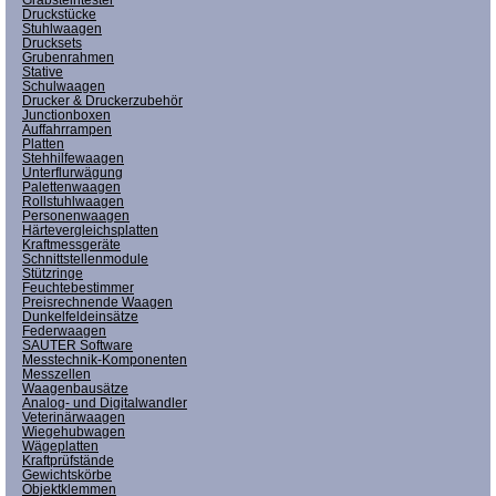
Druckstücke
Stuhlwaagen
Drucksets
Grubenrahmen
Stative
Schulwaagen
Drucker & Druckerzubehör
Junctionboxen
Auffahrrampen
Platten
Stehhilfewaagen
Unterflurwägung
Palettenwaagen
Rollstuhlwaagen
Personenwaagen
Härtevergleichsplatten
Kraftmessgeräte
Schnittstellenmodule
Stützringe
Feuchtebestimmer
Preisrechnende Waagen
Dunkelfeldeinsätze
Federwaagen
SAUTER Software
Messtechnik-Komponenten
Messzellen
Waagenbausätze
Analog- und Digitalwandler
Veterinärwaagen
Wiegehubwagen
Wägeplatten
Kraftprüfstände
Gewichtskörbe
Objektklemmen