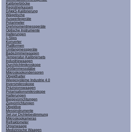
Kalibrierblöcke
Registrierkassen
DAkkS-Kalibrierung
Wägetische
Auswertegeräte
Polarimeter
Drehmomentmessgeräte
Optische Instrumente
Halterungen
λ-Slips
Konverter
Plattformen
Umfangmessgeräte
Badezimmerwaagen
Temperatur-Kalibriersets
Industriewaagen
Durchlichtmikroskope
Größenmessstäbe
Mikroskopkondensoren
Objekthalter
Wiegesysteme Industrie 4.0
Inversmikroskope
Präzisionswaagen
Polarisationsmikroskope
Halterungen
Biegevorrichtungen
Zugvorrichtungen
Objektive
Messinstrumente
Set zur Dichtebestimmung
Mikroskopkameras
Refraktometer
Organwaage
Medizinische Waagen