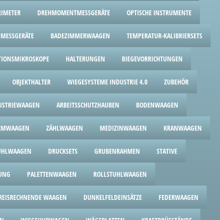
RIMETER
DREHMOMENTMESSGERÄTE
OPTISCHE INSTRUMENTE
MESSGERÄTE
BADEZIMMERWAAGEN
TEMPERATUR-KALIBRIERSETS
TIONSMIKROSKOPE
HALTERUNGEN
BIEGEVORRICHTUNGEN
OBJEKTHALTER
WIEGESYSTEME INDUSTRIE 4.0
ZUBEHÖR
USTRIEWAAGEN
ARBEITSSCHUTZHAUBEN
BODENWAAGEN
ORMWAAGEN
ZÄHLWAAGEN
MEDIZINWAAGEN
KRANWAAGEN
UHLWAAGEN
DRUCKSETS
GRUBENRAHMEN
STATIVE
UNG
PALETTENWAAGEN
ROLLSTUHLWAAGEN
REISRECHNENDE WAAGEN
DUNKELFELDEINSÄTZE
FEDERWAAGEN