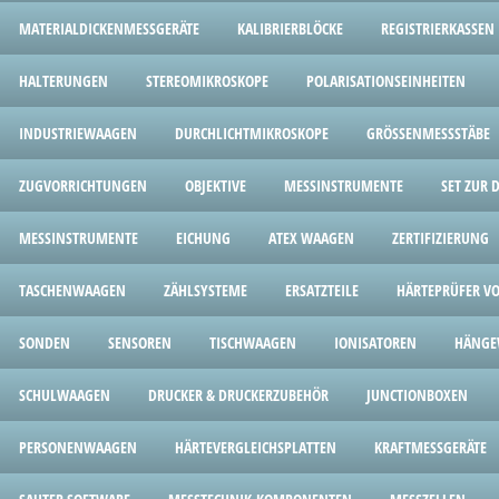
MATERIALDICKENMESSGERÄTE
KALIBRIERBLÖCKE
REGISTRIERKASSEN
HALTERUNGEN
STEREOMIKROSKOPE
POLARISATIONSEINHEITEN
INDUSTRIEWAAGEN
DURCHLICHTMIKROSKOPE
GRÖSSENMESSSTÄBE
ZUGVORRICHTUNGEN
OBJEKTIVE
MESSINSTRUMENTE
SET ZUR
MESSINSTRUMENTE
EICHUNG
ATEX WAAGEN
ZERTIFIZIERUNG
TASCHENWAAGEN
ZÄHLSYSTEME
ERSATZTEILE
HÄRTEPRÜFER V
SONDEN
SENSOREN
TISCHWAAGEN
IONISATOREN
HÄNGE
SCHULWAAGEN
DRUCKER & DRUCKERZUBEHÖR
JUNCTIONBOXEN
PERSONENWAAGEN
HÄRTEVERGLEICHSPLATTEN
KRAFTMESSGERÄTE