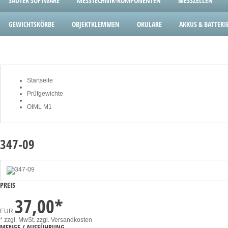
SAUTER SOFTWARE
MESSTECHNIK-KOMPONENTEN
MESSZELLEN
GEWICHTSKÖRBE
OBJEKTKLEMMEN
OKULARE
AKKUS & BATTERI
Startseite
Prüfgewichte
OIML M1
347-09
PREIS
37,00
*
EUR
* zzgl. MwSt.
zzgl. Versandkosten
MENGE / AUSFÜHRUNG