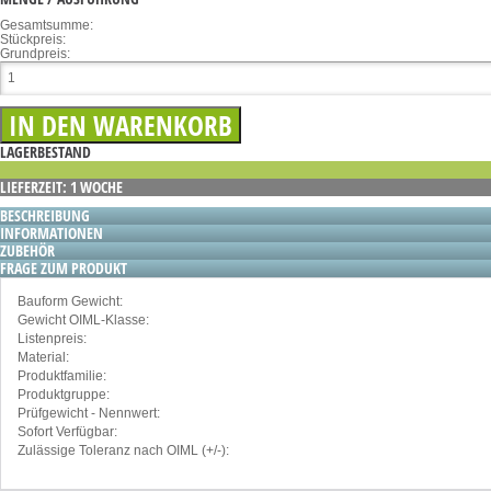
Gesamtsumme:
Stückpreis:
Grundpreis:
LAGERBESTAND
LIEFERZEIT: 1 WOCHE
BESCHREIBUNG
INFORMATIONEN
ZUBEHÖR
FRAGE ZUM PRODUKT
Bauform Gewicht:
Gewicht OIML-Klasse:
Listenpreis:
Material:
Produktfamilie:
Produktgruppe:
Prüfgewicht - Nennwert:
Sofort Verfügbar:
Zulässige Toleranz nach OIML (+/-):