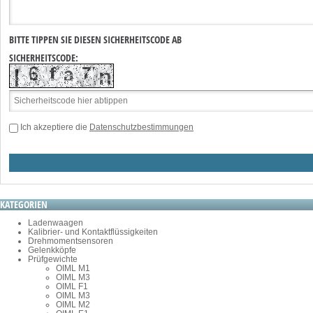
BITTE TIPPEN SIE DIESEN SICHERHEITSCODE AB
SICHERHEITSCODE:
Ich akzeptiere die
Datenschutzbestimmungen
KATEGORIEN
Ladenwaagen
Kalibrier- und Kontaktflüssigkeiten
Drehmomentsensoren
Gelenkköpfe
Prüfgewichte
OIML M1
OIML M3
OIML F1
OIML M3
OIML M2