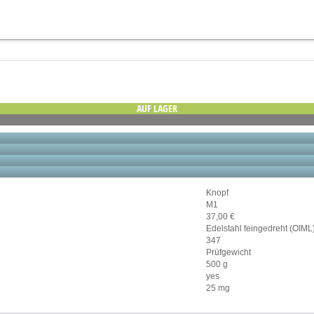
AUF LAGER
Knopf
M1
37,00 €
Edelstahl feingedreht (OIML
347
Prüfgewicht
500 g
yes
25 mg