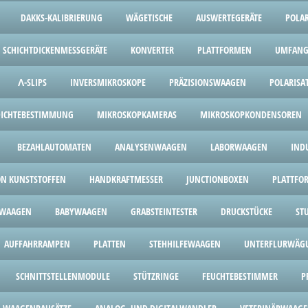
DAKKS-KALIBRIERUNG
WÄGETISCHE
AUSWERTEGERÄTE
POLA
SCHICHTDICKENMESSGERÄTE
KONVERTER
PLATTFORMEN
UMFANG
Λ-SLIPS
INVERSMIKROSKOPE
PRÄZISIONSWAAGEN
POLARISA
 DICHTEBESTIMMUNG
MIKROSKOPKAMERAS
MIKROSKOPKONDENSOREN
BEZAHLAUTOMATEN
ANALYSENWAAGEN
LABORWAAGEN
IND
ON KUNSTSTOFFEN
HANDKRAFTMESSER
JUNCTIONBOXEN
PLATTF
WAAGEN
BABYWAAGEN
GRABSTEINTESTER
DRUCKSTÜCKE
ST
AUFFAHRRAMPEN
PLATTEN
STEHHILFEWAAGEN
UNTERFLURWÄG
SCHNITTSTELLENMODULE
STÜTZRINGE
FEUCHTEBESTIMMER
P