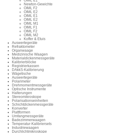
OIML E1
Newton-Gewichte
OIML F2
OIML E2
OIML E1
OIML E2
OIML M1
OIML F1
OIML F2
OIML M2
Koffer & Etuis
Auswertegeräte
Refraktometer
Organwaage
Medizinische Waagen
Materialdickenmessgeräte
Kalibrierblöcke
Registrierkassen
DAkkS-Kalibrierung
Wägetische
Auswertegeräte
Polarimeter
Drehmomentmessgeräte
Optische Instrumente
Halterungen
Stereomikroskope
Polarisationseinheiten
Schichtdickenmessgeräte
Konverter
Plattformen
Umfangmessgeräte
Badezimmerwaagen
Temperatur-Kalibriersets
Industriewaagen
Durchlichtmikroskope