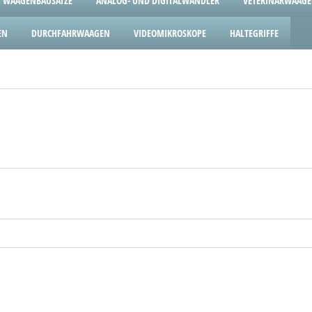
WAAGENBAUSÄTZE
ANALOG- UND DIGITALWANDLER
VETERINÄRWAAG
EN
DURCHFAHRWAAGEN
VIDEOMIKROSKOPE
HALTEGRIFFE