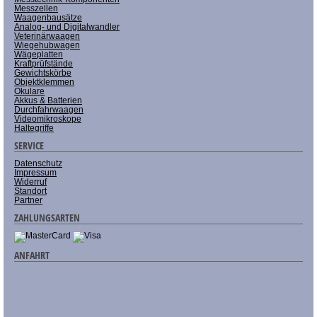
Messzellen
Waagenbausätze
Analog- und Digitalwandler
Veterinärwaagen
Wiegehubwagen
Wägeplatten
Kraftprüfstände
Gewichtskörbe
Objektklemmen
Okulare
Akkus & Batterien
Durchfahrwaagen
Videomikroskope
Haltegriffe
SERVICE
Datenschutz
Impressum
Widerruf
Standort
Partner
ZAHLUNGSARTEN
ANFAHRT