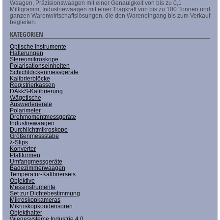
Waagen, Präzisionswaagen mit einer Genauigkeit von bis zu 0,1
Milligramm, Industriewaagen mit einer Tragkraft von bis zu 100 Tonnen und
ganzen Warenwirtschaftslösungen, die den Wareneingang bis zum Verkauf
begleiten.
KATEGORIEN
Optische Instrumente
Halterungen
Stereomikroskope
Polarisationseinheiten
Schichtdickenmessgeräte
Kalibrierblöcke
Registrierkassen
DAkkS-Kalibrierung
Wägetische
Auswertegeräte
Polarimeter
Drehmomentmessgeräte
Industriewaagen
Durchlichtmikroskope
Größenmessstäbe
λ-Slips
Konverter
Plattformen
Umfangmessgeräte
Badezimmerwaagen
Temperatur-Kalibriersets
Objektive
Messinstrumente
Set zur Dichtebestimmung
Mikroskopkameras
Mikroskopkondensoren
Objekthalter
Wiegesysteme Industrie 4.0