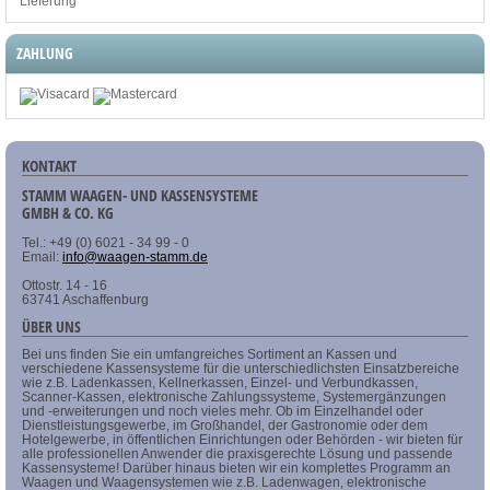
Lieferung
ZAHLUNG
KONTAKT
STAMM WAAGEN- UND KASSENSYSTEME
GMBH & CO. KG
Tel.: +49 (0) 6021 - 34 99 - 0
Email:
info@waagen-stamm.de
Ottostr. 14 - 16
63741 Aschaffenburg
ÜBER UNS
Bei uns finden Sie ein umfangreiches Sortiment an Kassen und
verschiedene Kassensysteme für die unterschiedlichsten Einsatzbereiche
wie z.B. Ladenkassen, Kellnerkassen, Einzel- und Verbundkassen,
Scanner-Kassen, elektronische Zahlungssysteme, Systemergänzungen
und -erweiterungen und noch vieles mehr. Ob im Einzelhandel oder
Dienstleistungsgewerbe, im Großhandel, der Gastronomie oder dem
Hotelgewerbe, in öffentlichen Einrichtungen oder Behörden - wir bieten für
alle professionellen Anwender die praxisgerechte Lösung und passende
Kassensysteme! Darüber hinaus bieten wir ein komplettes Programm an
Waagen und Waagensystemen wie z.B. Ladenwagen, elektronische