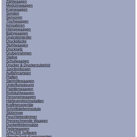
Zählwaagen
Medizinwaagen
Kranwaagen
Sonden
Sensoren
Tischwaagen
Ionisatoren
Hängewaagen
Babywaagen
Grabsteintester
Druckstücke
Stuhlwaagen
Drucksets
Grubenrahmen
Stative
Schulwaagen
Drucker & Druckerzubehör
Junctionboxen
Auffahrrampen
Platten
Stehhilfewaagen
Unterflurwägung
Palettenwaagen
Rollstuhlwaagen
Personenwaagen
Härtevergleichsplatten
Kraftmessgeräte
Schnittstellenmodule
Stützringe
Feuchtebestimmer
Preisrechnende Waagen
Dunkelfeldeinsätze
Federwaagen
SAUTER Software
Messtechnik-Komponenten