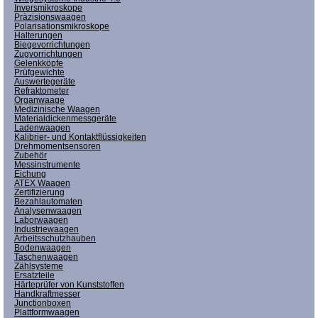
Inversmikroskope
Präzisionswaagen
Polarisationsmikroskope
Halterungen
Biegevorrichtungen
Zugvorrichtungen
Gelenkköpfe
Prüfgewichte
Auswertegeräte
Refraktometer
Organwaage
Medizinische Waagen
Materialdickenmessgeräte
Ladenwaagen
Kalibrier- und Kontaktflüssigkeiten
Drehmomentsensoren
Zubehör
Messinstrumente
Eichung
ATEX Waagen
Zertifizierung
Bezahlautomaten
Analysenwaagen
Laborwaagen
Industriewaagen
Arbeitsschutzhauben
Bodenwaagen
Taschenwaagen
Zählsysteme
Ersatzteile
Härteprüfer von Kunststoffen
Handkraftmesser
Junctionboxen
Plattformwaagen