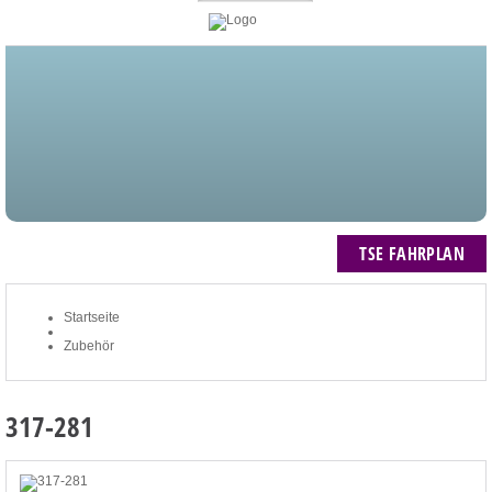
STARTSEITE
BLOG
MEIN KONTO
NEWSLETTER
TSE FAHRPLAN
ZUM WARENKORB: 0 ARTIKEL / € 0,00
TSE FAHRPLAN
Startseite
Zubehör
317-281