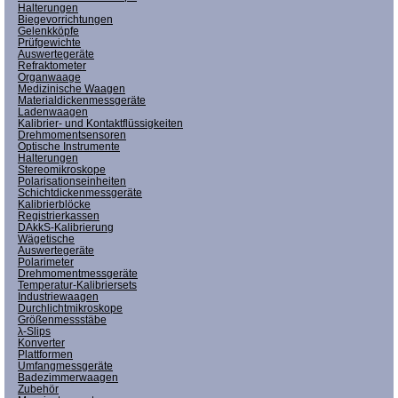
Halterungen
Biegevorrichtungen
Gelenkköpfe
Prüfgewichte
Auswertegeräte
Refraktometer
Organwaage
Medizinische Waagen
Materialdickenmessgeräte
Ladenwaagen
Kalibrier- und Kontaktflüssigkeiten
Drehmomentsensoren
Optische Instrumente
Halterungen
Stereomikroskope
Polarisationseinheiten
Schichtdickenmessgeräte
Kalibrierblöcke
Registrierkassen
DAkkS-Kalibrierung
Wägetische
Auswertegeräte
Polarimeter
Drehmomentmessgeräte
Temperatur-Kalibriersets
Industriewaagen
Durchlichtmikroskope
Größenmessstäbe
λ-Slips
Konverter
Plattformen
Umfangmessgeräte
Badezimmerwaagen
Zubehör