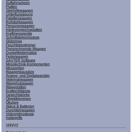
Auffahrrampen
Platten
Stehhilfewaagen
Unterflurwägung
Palettenwaagen
Rollstuhlwaagen
Personenwaagen
Härtevergleichsplatten
Kraftmessgeräte
Schnittstellenmodule
Stützringe
Feuchtebestimmer
Preisrechnende Waagen
Dunkelfeldeinsätze
Federwaagen
SAUTER Software
Messtechnik-Komponenten
Messzellen
Waagenbausätze
Analog- und Digitalwandler
Veterinärwaagen
Wiegehubwagen
Wägeplatten
Kraftprüfstände
Gewichtskörbe
Objektklemmen
Okulare
Akkus & Batterien
Durchfahrwaagen
Videomikroskope
Haltegriffe
SERVICE