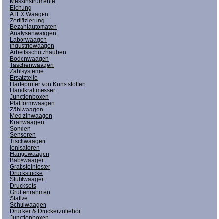
Messinstrumente
Eichung
ATEX Waagen
Zertifizierung
Bezahlautomaten
Analysenwaagen
Laborwaagen
Industriewaagen
Arbeitsschutzhauben
Bodenwaagen
Taschenwaagen
Zählsysteme
Ersatzteile
Härteprüfer von Kunststoffen
Handkraftmesser
Junctionboxen
Plattformwaagen
Zählwaagen
Medizinwaagen
Kranwaagen
Sonden
Sensoren
Tischwaagen
Ionisatoren
Hängewaagen
Babywaagen
Grabsteintester
Druckstücke
Stuhlwaagen
Drucksets
Grubenrahmen
Stative
Schulwaagen
Drucker & Druckerzubehör
Junctionboxen