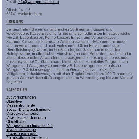
Email:
info@waagen-stamm.de
Ottostr. 14 - 16
63741 Aschaffenburg
ÜBER UNS
Bei uns finden Sie ein umfangreiches Sortiment an Kassen und
verschiedene Kassensysteme für die unterschiedlichsten Einsatzbereiche
wie z.B. Ladenkassen, Kellnerkassen, Einzel- und Verbundkassen,
Scanner-Kassen, elektronische Zahlungssysteme, Systemergänzungen
und -erweiterungen und noch vieles mehr. Ob im Einzelhandel oder
Dienstleistungsgewerbe, im Großhandel, der Gastronomie oder dem
Hotelgewerbe, in öffentlichen Einrichtungen oder Behörden - wir bieten für
alle professionellen Anwender die praxisgerechte Lösung und passende
Kassensysteme! Darüber hinaus bieten wir ein komplettes Programm an
Waagen und Waagensystemen wie z.B. Ladenwagen, elektronische
Waagen, Präzisionswaagen mit einer Genauigkeit von bis zu 0,1
Milligramm, Industriewaagen mit einer Tragkraft von bis zu 100 Tonnen und
ganzen Warenwirtschaftslösungen, die den Wareneingang bis zum Verkauf
begleiten.
KATEGORIEN
Zugvorrichtungen
Objektive
Messinstrumente
Set zur Dichtebestimmung
Mikroskopkameras
Mikroskopkondensoren
Objekthalter
Wiegesysteme Industrie 4.0
Inversmikroskope
Präzisionswaagen
Polarisationsmikroskope