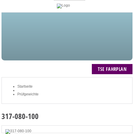
STARTSEITE
BLOG
MEIN KONTO
NEWSLETTER
TSE FAHRPLAN
ZUM WARENKORB: 0 ARTIKEL / € 0,00
TSE FAHRPLAN
Startseite
Prüfgewichte
317-080-100