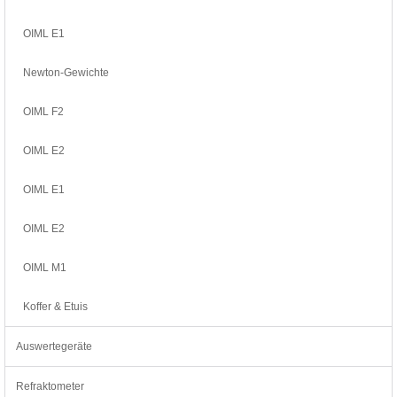
OIML E1
Newton-Gewichte
OIML F2
OIML E2
OIML E1
OIML E2
OIML M1
Koffer & Etuis
Auswertegeräte
Refraktometer