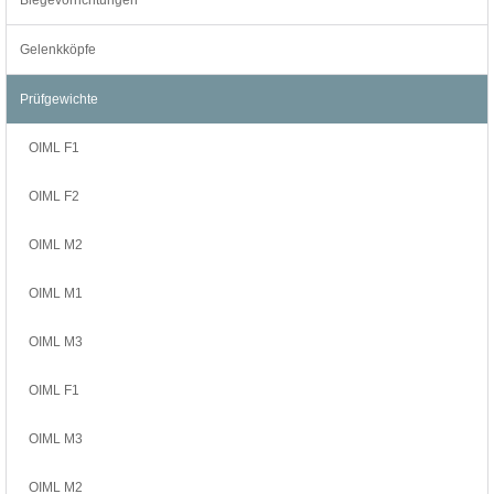
Gelenkköpfe
Prüfgewichte
OIML F1
OIML F2
OIML M2
OIML M1
OIML M3
OIML F1
OIML M3
OIML M2