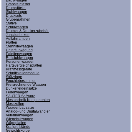
Babywaagen
Grabsteintester
Druckstücke
Stuhlwaagen
Drucksets
Grubenrahmen
Stative
Schulwaagen
Drucker & Druckerzubehör
Junctionboxen
Auffahrrampen
Platten
Stehhilfewaagen
Unterflurwägung
Palettenwaagen
Rollstuhlwaagen
Personenwaagen
Härtevergleichsplatten
Kraftmessgeräte
Schnittstellenmodule
Stützringe
Feuchtebestimmer
Preisrechnende Waagen
Dunkelfeldeinsätze
Federwaagen
SAUTER Software
Messtechnik-Komponenten
Messzellen
Waagenbausätze
Analog- und Digitalwandler
Veterinärwaagen
Wiegehubwagen
Wägeplatten
Kraftprüfstände
Gewichtskörbe