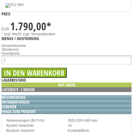
PREIS
1.790,00
*
EUR
* zzgl. MwSt.
zzgl. Versandkosten
MENGE / AUSFÜHRUNG
Gesamtsumme:
Stückpreis:
Grundpreis:
LAGERBESTAND
AUF LAGER
LIEFERZEIT: 1 WOCHE
BESCHREIBUNG
INFORMATIONEN
ZUBEHÖR
FRAGE ZUM PRODUKT
Abmessungen (B×T×H):
350×320×180 mm
Anzahl Gewichte:
16
Bauform Gewicht:
Kompaktform