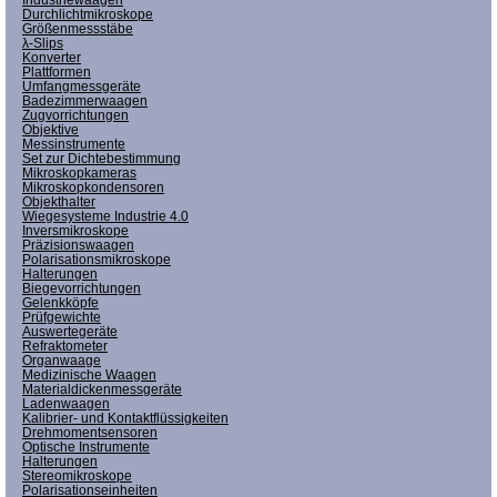
Durchlichtmikroskope
Größenmessstäbe
λ-Slips
Konverter
Plattformen
Umfangmessgeräte
Badezimmerwaagen
Zugvorrichtungen
Objektive
Messinstrumente
Set zur Dichtebestimmung
Mikroskopkameras
Mikroskopkondensoren
Objekthalter
Wiegesysteme Industrie 4.0
Inversmikroskope
Präzisionswaagen
Polarisationsmikroskope
Halterungen
Biegevorrichtungen
Gelenkköpfe
Prüfgewichte
Auswertegeräte
Refraktometer
Organwaage
Medizinische Waagen
Materialdickenmessgeräte
Ladenwaagen
Kalibrier- und Kontaktflüssigkeiten
Drehmomentsensoren
Optische Instrumente
Halterungen
Stereomikroskope
Polarisationseinheiten