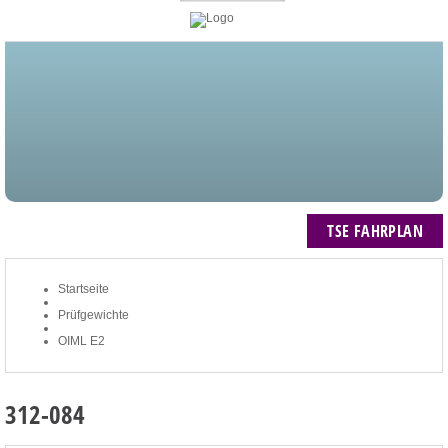
STARTSEITE
BLOG
MEIN KONTO
NEWSLETTER
TSE FAHRPLAN
ZUM WARENKORB: 0 ARTIKEL / € 0,00
TSE FAHRPLAN
Startseite
Prüfgewichte
OIML E2
312-084