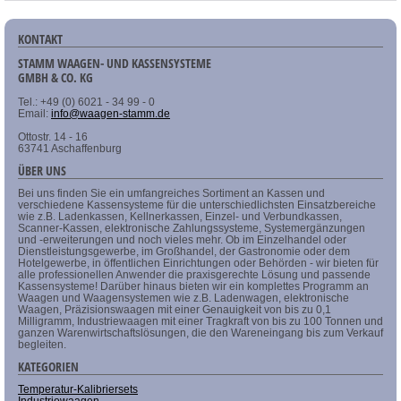
KONTAKT
STAMM WAAGEN- UND KASSENSYSTEME
GMBH & CO. KG
Tel.: +49 (0) 6021 - 34 99 - 0
Email:
info@waagen-stamm.de
Ottostr. 14 - 16
63741 Aschaffenburg
ÜBER UNS
Bei uns finden Sie ein umfangreiches Sortiment an Kassen und
verschiedene Kassensysteme für die unterschiedlichsten Einsatzbereiche
wie z.B. Ladenkassen, Kellnerkassen, Einzel- und Verbundkassen,
Scanner-Kassen, elektronische Zahlungssysteme, Systemergänzungen
und -erweiterungen und noch vieles mehr. Ob im Einzelhandel oder
Dienstleistungsgewerbe, im Großhandel, der Gastronomie oder dem
Hotelgewerbe, in öffentlichen Einrichtungen oder Behörden - wir bieten für
alle professionellen Anwender die praxisgerechte Lösung und passende
Kassensysteme! Darüber hinaus bieten wir ein komplettes Programm an
Waagen und Waagensystemen wie z.B. Ladenwagen, elektronische
Waagen, Präzisionswaagen mit einer Genauigkeit von bis zu 0,1
Milligramm, Industriewaagen mit einer Tragkraft von bis zu 100 Tonnen und
ganzen Warenwirtschaftslösungen, die den Wareneingang bis zum Verkauf
begleiten.
KATEGORIEN
Temperatur-Kalibriersets
Industriewaagen