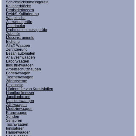
Schichtdickenmessgeräte
Kalibrierblöcke
Registrierkassen
DAkkS-Kalibrierung
Wägetische
Auswertegeräte
Polarimeter
Drehmomentmessgeräte
Zubehör
Messinstrumente
Eichung
ATEX Waagen
Zertifizierung
Bezahlautomaten
Analysenwaagen
Laborwaagen
Industriewaagen
Arbeitsschutzhauben
Bodenwaagen
Taschenwaagen
Zählsysteme
Ersatzteile
Härteprüfer von Kunststoffen
Handkraftmesser
Junctionboxen
Plattformwaagen
Zählwaagen
Medizinwaagen
Kranwaagen
Sonden
Sensoren
Tischwaagen
Ionisatoren
Hängewaagen