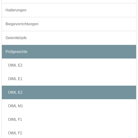
Halterungen
Biegevorrichtungen
Gelenkköpfe
Prüfgewichte
OIML E2
OIML E1
OIML E2
OIML M1
OIML F1
OIML F2