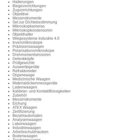
Halterungen
Biegevorrichtungen
Zugvorrichtungen
Objektive
Messinstrumente
Set zur Dichtebestimmung
Mikroskopkameras
Mikroskopkondensoren
Objekthalter
Wiegesysteme Industrie 4.0
Inversmikroskope
Präzisionswaagen
Polarisationsmikroskope
Drehmomentsensoren
Gelenkköpfe
Prüfgewichte
Auswertegeräte
Refraktometer
Organwaage
Medizinische Waagen
Materialdickenmessgeräte
Ladenwaagen
Kalibrier- und Kontaktflüssigkeiten
Zubehör
Messinstrumente
Eichung
ATEX Waagen
Zertifizierung
Bezahlautomaten
Analysenwaagen
Laborwaagen
Industriewaagen
Arbeitsschutzhauben
Bodenwaagen