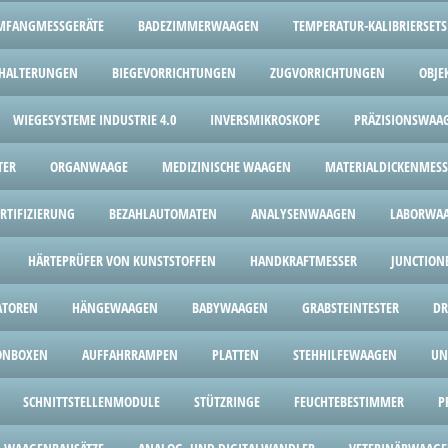
MFANGMESSGERÄTE
BADEZIMMERWAAGEN
TEMPERATUR-KALIBRIERSETS
HALTERUNGEN
BIEGEVORRICHTUNGEN
ZUGVORRICHTUNGEN
OBJE
WIEGESYSTEME INDUSTRIE 4.0
INVERSMIKROSKOPE
PRÄZISIONSWAA
TER
ORGANWAAGE
MEDIZINISCHE WAAGEN
MATERIALDICKENMESS
ERTIFIZIERUNG
BEZAHLAUTOMATEN
ANALYSENWAAGEN
LABORWA
HÄRTEPRÜFER VON KUNSTSTOFFEN
HANDKRAFTMESSER
JUNCTION
ATOREN
HÄNGEWAAGEN
BABYWAAGEN
GRABSTEINTESTER
DR
ONBOXEN
AUFFAHRRAMPEN
PLATTEN
STEHHILFEWAAGEN
UN
SCHNITTSTELLENMODULE
STÜTZRINGE
FEUCHTEBESTIMMER
P