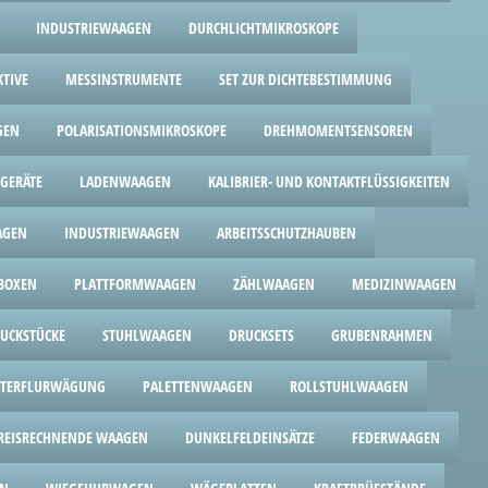
INDUSTRIEWAAGEN
DURCHLICHTMIKROSKOPE
KTIVE
MESSINSTRUMENTE
SET ZUR DICHTEBESTIMMUNG
GEN
POLARISATIONSMIKROSKOPE
DREHMOMENTSENSOREN
GERÄTE
LADENWAAGEN
KALIBRIER- UND KONTAKTFLÜSSIGKEITEN
AGEN
INDUSTRIEWAAGEN
ARBEITSSCHUTZHAUBEN
BOXEN
PLATTFORMWAAGEN
ZÄHLWAAGEN
MEDIZINWAAGEN
UCKSTÜCKE
STUHLWAAGEN
DRUCKSETS
GRUBENRAHMEN
TERFLURWÄGUNG
PALETTENWAAGEN
ROLLSTUHLWAAGEN
REISRECHNENDE WAAGEN
DUNKELFELDEINSÄTZE
FEDERWAAGEN