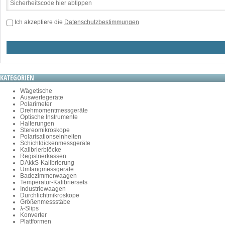
Ich akzeptiere die
Datenschutzbestimmungen
KATEGORIEN
Wägetische
Auswertegeräte
Polarimeter
Drehmomentmessgeräte
Optische Instrumente
Halterungen
Stereomikroskope
Polarisationseinheiten
Schichtdickenmessgeräte
Kalibrierblöcke
Registrierkassen
DAkkS-Kalibrierung
Umfangmessgeräte
Badezimmerwaagen
Temperatur-Kalibriersets
Industriewaagen
Durchlichtmikroskope
Größenmessstäbe
λ-Slips
Konverter
Plattformen