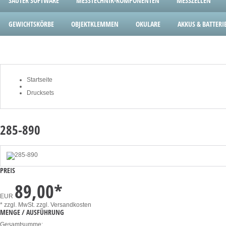
SAUTER SOFTWARE
MESSTECHNIK-KOMPONENTEN
MESSZELLEN
GEWICHTSKÖRBE
OBJEKTKLEMMEN
OKULARE
AKKUS & BATTERI
Startseite
Drucksets
285-890
PREIS
89,00
*
EUR
* zzgl. MwSt.
zzgl. Versandkosten
MENGE / AUSFÜHRUNG
Gesamtsumme: