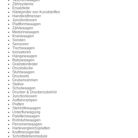
Taschenwaagen
Zählsysteme
Ersatzteile
Härteprüfer von Kunststoffen
Handkraftmesser
Junctionboxen
Plattformwaagen
Zählwaagen
Medizinwaagen
Kranwaagen
Sonden
Sensoren
Tischwaagen
Ionisatoren
Hängewaagen
Babywaagen
Grabsteintester
Druckstücke
Stuhlwaagen
Drucksets
Grubenrahmen
Stative
Schulwaagen
Drucker & Druckerzubehör
Junctionboxen
Auffahrrampen
Platten
Stehhilfewaagen
Unterflurwägung
Palettenwaagen
Rollstuhlwaagen
Personenwaagen
Härtevergleichsplatten
Kraftmessgeräte
Schnittstellenmodule