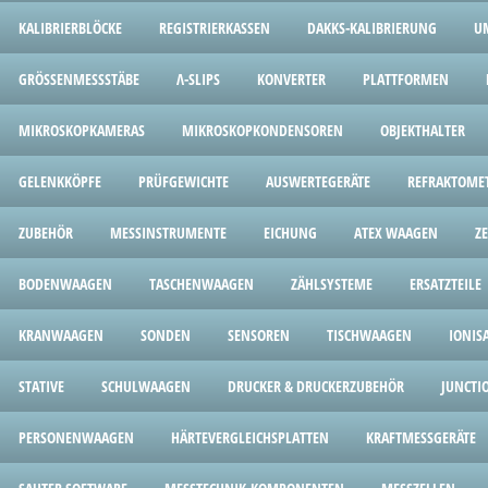
KALIBRIERBLÖCKE
REGISTRIERKASSEN
DAKKS-KALIBRIERUNG
U
GRÖSSENMESSSTÄBE
Λ-SLIPS
KONVERTER
PLATTFORMEN
MIKROSKOPKAMERAS
MIKROSKOPKONDENSOREN
OBJEKTHALTER
GELENKKÖPFE
PRÜFGEWICHTE
AUSWERTEGERÄTE
REFRAKTOME
ZUBEHÖR
MESSINSTRUMENTE
EICHUNG
ATEX WAAGEN
Z
BODENWAAGEN
TASCHENWAAGEN
ZÄHLSYSTEME
ERSATZTEILE
KRANWAAGEN
SONDEN
SENSOREN
TISCHWAAGEN
IONIS
STATIVE
SCHULWAAGEN
DRUCKER & DRUCKERZUBEHÖR
JUNCTI
PERSONENWAAGEN
HÄRTEVERGLEICHSPLATTEN
KRAFTMESSGERÄTE