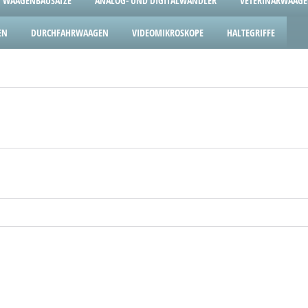
WAAGENBAUSÄTZE
ANALOG- UND DIGITALWANDLER
VETERINÄRWAAG
EN
DURCHFAHRWAAGEN
VIDEOMIKROSKOPE
HALTEGRIFFE