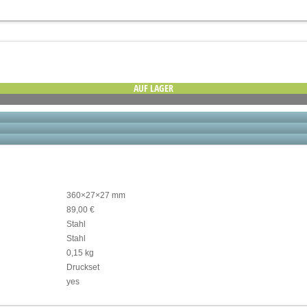
AUF LAGER
360×27×27 mm
89,00 €
Stahl
Stahl
0,15 kg
Druckset
yes